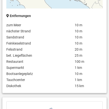
Entfernungen
zum Meer
10 m
nächster Strand
10 m
Sandstrand
10 m
Feinkieselstrand
10 m
Felsstrand
20 m
bet. Liegeflächen
25 m
Restaurant
100 m
Supermarkt
1 km
Bootsanlegeplatz
10 m
Tauchcenter
1 km
Diskothek
15 km