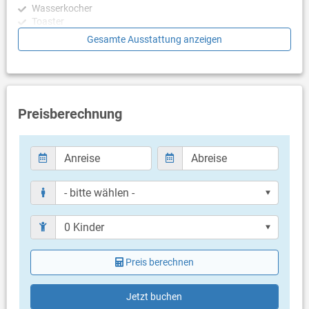
Wasserkocher
Unterkunft entfernt.
Toaster
Geschirrspülmaschine
Gesamte Ausstattung anzeigen
Schlafzimmer
Schlafzimmer mit Doppelbett
Schlafzimmer mit Doppelbett
Schlafzimmer mit 2 Einzelbetten
Preisberechnung
Badezimmer
Bad mit WC, Dusche
Bad mit WC, Dusche
Nur separate Toilette (Gäste WC)
Balkon & Terrasse
eigener Balkon
teilweise überdacht
Liegen
Preis berechnen
eigene Terrasse
Meerblick
Bestuhlung
Jetzt buchen
Liegen