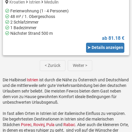
Kroatien
Istrien
Medulin
Ferienwohnung (1 - 4 Personen)
48 m² / 1. Obergeschoss
2 Schlafzimmer
1 Badezimmer
Nächster Strand 500 m
ab 81.18 €
➤ Details anzeigen
< Zurück
Weiter >
Die Halbinsel
Istrien
ist durch die Nähe zu Österreich und Deutschland
und die mittlerweile sehr gute Verkehrsanbindung bei den deutschen
Urlaubern sehr beliebt. Die meisten Fewos bieten dem Gast neben
dem von zu Hause gewohnten Komfort ideale Bedingungen für
unbeschwerten Urlaubsgenuß.
In fast allen Orten in Istrien ist der italienische Einfluss zu verspüren.
Die begehrtesten Destinationen in Istrien sind die malerischen
Städchen
Porec
,
Rovinj
,
Pula
und
Rabac
. Aber auch die kleineren Orte,
in denen es etwas ruhiger zu geht, sind voll auf die Wünsche der