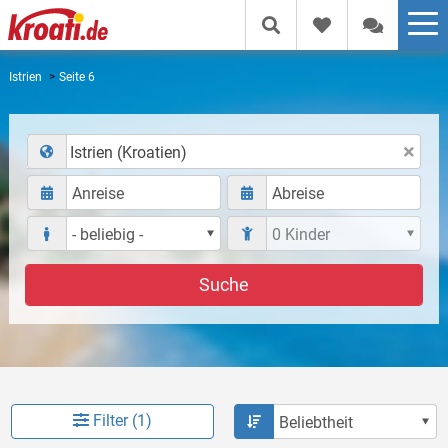
Istrien
Seite 6
Istrien (Kroatien)
Suche
Filter (1)