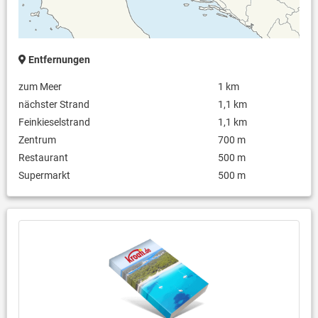
Entfernungen
zum Meer
1 km
nächster Strand
1,1 km
Feinkieselstrand
1,1 km
Zentrum
700 m
Restaurant
500 m
Supermarkt
500 m