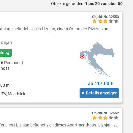
Objekte gefunden:
1 bis 20 von über 50
Objekt-Nr.
32553
lage befindet sich in Liznjan, einem Ort an der Riviera von
iznjan
hlung
 6 Personen)
choss
ab 117.00 €
000 m
➤ Details anzeigen
-TV, Meerblick
Objekt-Nr.
32552
 Ferienort Liznjan befidnet sich dieses Apartmenthaus. Liznjan ist