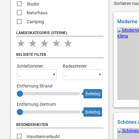
Sortieren na
Studio
Naturhaus
Moderne 
Camping
LANDESKATEGORIE (STERNE)
★
★
★
★
★
BELIEBTE FILTER
Schlafzimmer
Badezimmer
Entfernung Strand
Beliebig
Entfernung Zentrum
Beliebig
Schönes 
BESONDERHEITEN
Haustiere erlaubt