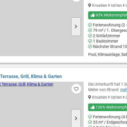
Kroatien
Istrien
L
93% Weiterempfe
Ferienwohnung (2 -
79 m² / 1. Oberges
2 Schlafzimmer
1 Badezimmer
Nächster Strand 1
Pool, Klimaanlage, Sat
Terrasse, Grill, Klima & Garten
Die Unterkunft hat 1
Meter von Strand
meh
Kroatien
Istrien
L
100% Weiterempf
Ferienwohnung (4 
35 m² / Erdgescho