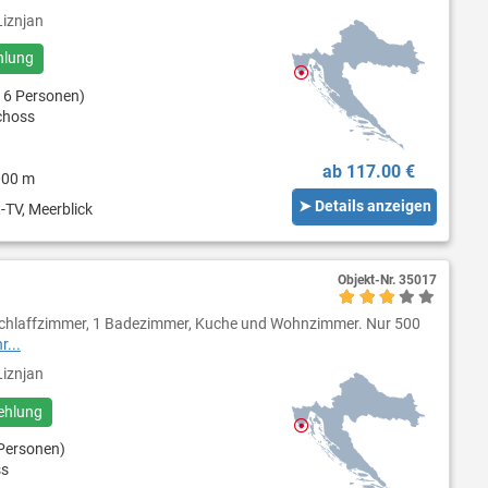
iznjan
hlung
 6 Personen)
choss
ab 117.00 €
000 m
➤ Details anzeigen
-TV, Meerblick
Objekt-Nr.
35017
 Schlaffzimmer, 1 Badezimmer, Kuche und Wohnzimmer. Nur 500
r...
iznjan
ehlung
Personen)
ss