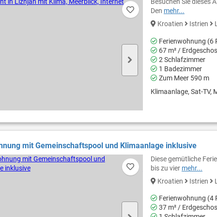
Besuchen Sie dieses Ap
Den
mehr...
Kroatien
Istrien
L
Ferienwohnung (6 
67 m² / Erdgescho
2 Schlafzimmer
1 Badezimmer
Zum Meer 590 m
Klimaanlage, Sat-TV, M
nung mit Gemeinschaftspool und Klimaanlage inklusive
Diese gemütliche Feri
bis zu vier
mehr...
Kroatien
Istrien
L
Ferienwohnung (4 
37 m² / Erdgescho
1 Schlafzimmer