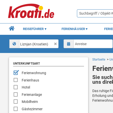
REISEFÜHRER
FERIENHÄUSER
FERI
Liznjan (Kroatien)
Startseite
Un
UNTERKUNFTSART
Ferie
Ferienwohnung
Sie such
Ferienhaus
uns dire
Hotel
Das ruhige Fi
Ferienanlage
Erholung und 
Ferienwohnun
Mobilheim
Gästezimmer