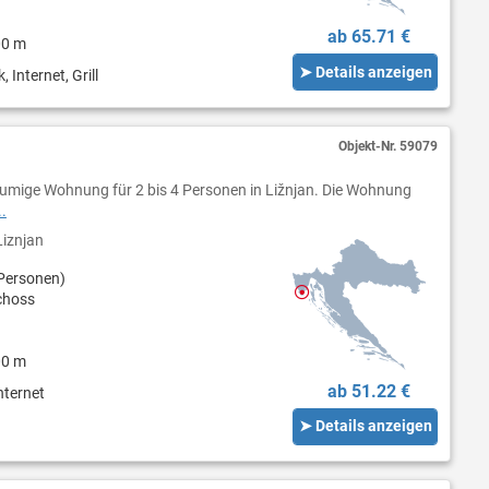
ab 65.71 €
00 m
➤ Details anzeigen
 Internet, Grill
Objekt-Nr.
59079
umige Wohnung für 2 bis 4 Personen in Ližnjan. Die Wohnung
.
iznjan
Personen)
choss
00 m
ab 51.22 €
nternet
➤ Details anzeigen