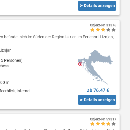
➤ Details anzeigen
Objekt-Nr.
31376
befindet sich im Süden der Region Istrien im Ferienort Liznjan,
iznjan
 5 Personen)
choss
800 m
ab 76.47 €
eerblick, Internet
➤ Details anzeigen
Objekt-Nr.
59317