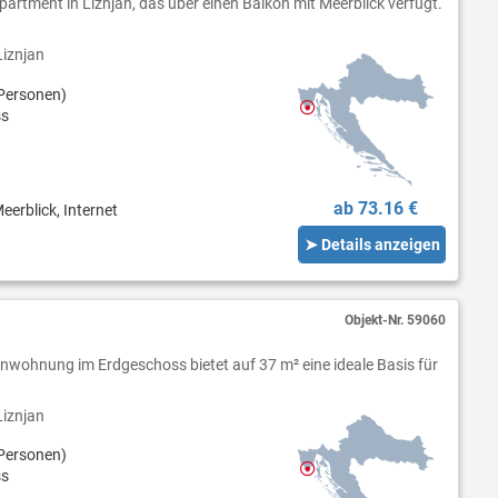
artment in Ližnjan, das über einen Balkon mit Meerblick verfügt.
iznjan
Personen)
ss
ab 73.16 €
eerblick, Internet
➤ Details anzeigen
Objekt-Nr.
59060
enwohnung im Erdgeschoss bietet auf 37 m² eine ideale Basis für
iznjan
Personen)
ss