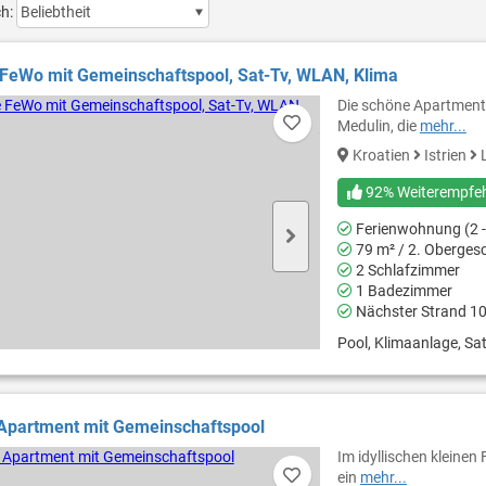
ch:
FeWo mit Gemeinschaftspool, Sat-Tv, WLAN, Klima
Die schöne Apartmentan
Medulin, die
mehr...
Kroatien
Istrien
L
92% Weiterempfe
Ferienwohnung (2 -
79 m² / 2. Oberges
2 Schlafzimmer
1 Badezimmer
Nächster Strand 1
Pool, Klimaanlage, Sat
Apartment mit Gemeinschaftspool
Im idyllischen kleinen
ein
mehr...