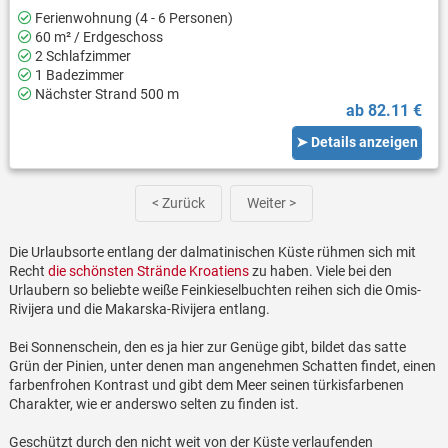
Ferienwohnung (4 - 6 Personen)
60 m² / Erdgeschoss
2 Schlafzimmer
1 Badezimmer
Nächster Strand 500 m
ab 82.11 €
➤ Details anzeigen
< Zurück
Weiter >
Die Urlaubsorte entlang der dalmatinischen Küste rühmen sich mit
Recht
die schönsten Strände Kroatiens
zu haben. Viele bei den
Urlaubern so beliebte weiße Feinkieselbuchten reihen sich die Omis-
Rivijera und die Makarska-Rivijera entlang.
Bei Sonnenschein, den es ja hier zur Genüge gibt, bildet das satte
Grün der Pinien, unter denen man angenehmen Schatten findet, einen
farbenfrohen Kontrast und gibt dem Meer seinen türkisfarbenen
Charakter, wie er anderswo selten zu finden ist.
Geschützt durch den nicht weit von der Küste verlaufenden