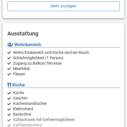
Supermärkte und Restaurants sind im Kreis von 150m
Mehr anzeigen
entfehrnt.
Sonstiges:
Freier Parkplatz direkt vor dem Apartment.
Ausstattung
Wohnbereich
Wohn/Essbereich und Küche sind ein Raum
Schlafmöglichkeit (1 Person)
Zugang zu Balkon/Terrasse
Meerblick
Fliesen
Küche
Küche
Geschirr
Küchenhandtücher
Elektroherd
Backröhre
Kühlschrank mit Gefriermöglichkeit
Kaffeemaschine