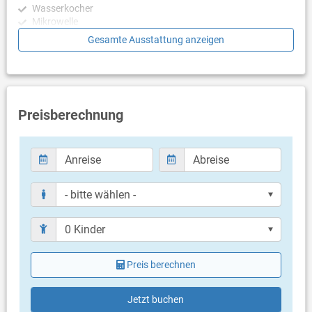
Wasserkocher
Mikrowelle
Toaster
Gesamte Ausstattung anzeigen
Geschirrspülmaschine
Schlafzimmer
Schlafzimmer mit Doppelbett
Schlafzimmer mit Doppelbett
Preisberechnung
Schlafzimmer mit Einzelbett
Badezimmer
Bad mit WC, Badewanne
Bad mit WC, Dusche
Nur separate Toilette (Gäste WC)
Balkon & Terrasse
eigener Balkon
teilweise überdacht
Preis berechnen
Balkongröße: 16 m²
Weitere Informationen
Jetzt buchen
Grill vorhanden