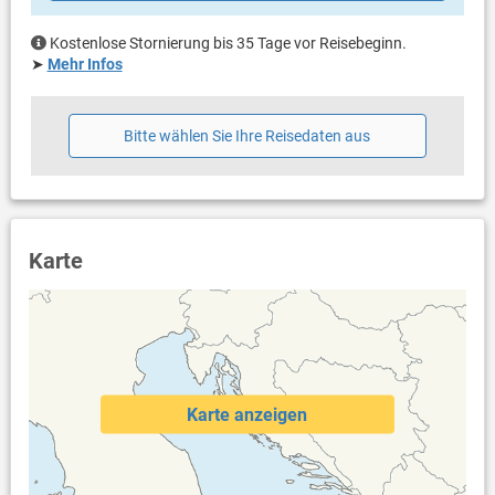
Privater Parkplatz auf dem Grundstück
Haustier nicht erlaubt
Kostenlose Stornierung bis 35 Tage vor Reisebeginn.
Heizung
➤
Mehr Infos
Klimaanlage im Preis inklusive
Eigentümer lebt im gleichen Haus
Bettwäsche vorhanden
Bitte wählen Sie Ihre Reisedaten aus
Handtücher vorhanden
Fön
Waschmaschine in der Unterkunft
Internet per WLAN
Safe
Karte
Karte anzeigen