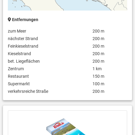
Entfernungen
zum Meer
200 m
nächster Strand
200 m
Feinkieselstrand
200 m
Kieselstrand
200 m
bet. Liegeflächen
200 m
Zentrum
1 km
Restaurant
150 m
Supermarkt
100 m
verkehrsreiche Straße
200 m