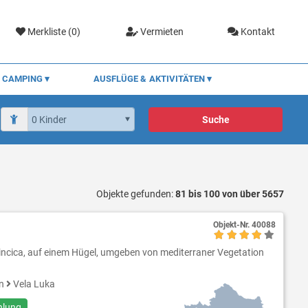
Merkliste (
0
)
Vermieten
Kontakt
CAMPING
AUSFLÜGE & AKTIVITÄTEN
Suche
Objekte gefunden:
81 bis 100 von über 5657
Objekt-Nr.
40088
tincica, auf einem Hügel, umgeben von mediterraner Vegetation
en
Vela Luka
hlung