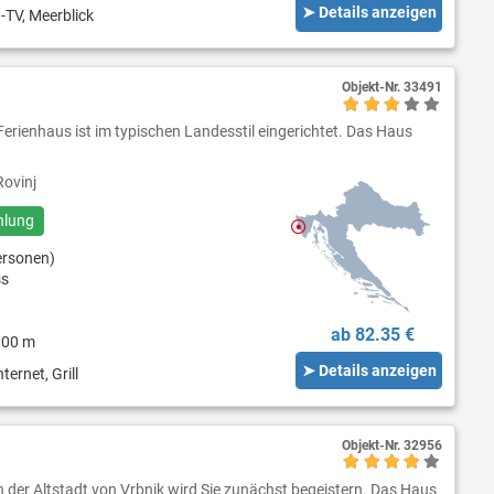
➤ Details anzeigen
-TV, Meerblick
Objekt-Nr.
33491
Ferienhaus ist im typischen Landesstil eingerichtet. Das Haus
ovinj
hlung
ersonen)
ss
ab 82.35 €
000 m
➤ Details anzeigen
ternet, Grill
Objekt-Nr.
32956
 der Altstadt von Vrbnik wird Sie zunächst begeistern. Das Haus