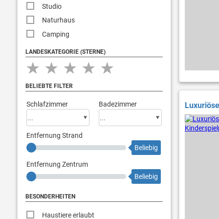
Studio
Naturhaus
Camping
LANDESKATEGORIE (STERNE)
★
★
★
★
★
BELIEBTE FILTER
Schlafzimmer
Badezimmer
Luxuriöse
Entfernung Strand
Beliebig
Entfernung Zentrum
Beliebig
BESONDERHEITEN
Haustiere erlaubt