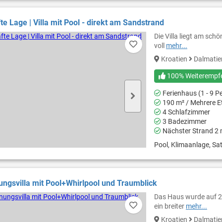
e Lage | Villa mit Pool - direkt am Sandstrand
Die Villa liegt am sc
voll
mehr...
Kroatien
Dalmati
100% Weiterempf
Ferienhaus (1 - 9 P
190 m² / Mehrere E
4 Schlafzimmer
3 Badezimmer
Nächster Strand 2
Pool, Klimaanlage, Sat
ngsvilla mit Pool+Whirlpool und Traumblick
Das Haus wurde auf 2 
ein breiter
mehr...
Kroatien
Dalmati