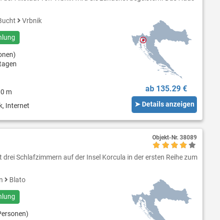
Bucht
Vrbnik
hlung
onen)
tagen
ab 135.29 €
00 m
➤ Details anzeigen
, Internet
Objekt-Nr.
38089
 drei Schlafzimmern auf der Insel Korcula in der ersten Reihe zum
en
Blato
hlung
Personen)