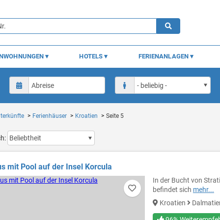
ENWOHNUNGEN
HOTELS
FERIENANLAGEN
terkünfte
Ferienhäuser
Kroatien
Seite 5
ch:
s mit Pool auf der Insel Korcula
In der Bucht von Stra
befindet sich
mehr...
Kroatien
Dalmati
96% Weiterempfe