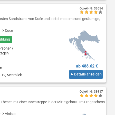
Objekt-Nr.
33054
hönsten Sandstrand von Duće und bietet moderne und geräumige,
en
Duce
ehlung
ersonen)
tagen
ab 488.62 €
 m
➤ Details anzeigen
-TV, Meerblick
Objekt-Nr.
39917
Ebenen mit einer Innentreppe in der Mitte gebaut. Im Erdgeschoss
en
Vinisce