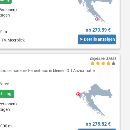
Personen)
tagen
ab 270.59 €
50 m
➤ Details anzeigen
-TV, Meerblick
Objekt-Nr.
32685
uxuriöse moderne Ferienhaus in kleinen Ort Anzici nahe
orec
ehlung
Personen)
tagen
ab 278.82 €
9000 m