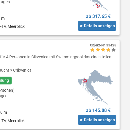
tagen
ab 317.65 €
5 m
➤ Details anzeigen
-TV, Meerblick
Objekt-Nr.
33428
ür 4 Personen in Cikvenica mit Swimmingpool das einen tollen
Bucht
Crikvenica
hlung
ersonen)
agen
ab 145.88 €
00 m
➤ Details anzeigen
-TV, Meerblick