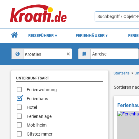
REISEFÜHRER
FERIENHÄUSER
FERI
Kroatien
Startseite
Un
UNTERKUNFTSART
Sortieren na
Ferienwohnung
Ferienhaus
Ferienhau
Hotel
Ferienanlage
Mobilheim
Gästezimmer