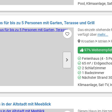
Pool, Klimaanlage, Sat
s für bis zu 5 Personen mit Garten, Terasse und Grill
Das einzeln stehende 
verfügt über
mehr...
Kroatien
Istrien
R
97% Weiterempfe
Ferienhaus (4 - 5 P
65 m² / Erdgescho
2 Schlafzimmer
1 Badezimmer
Nächster Strand 3
Klimaanlage, Sat-TV, In
 in der Altstadt mit Meeblick
Dieses Haus im Herzen