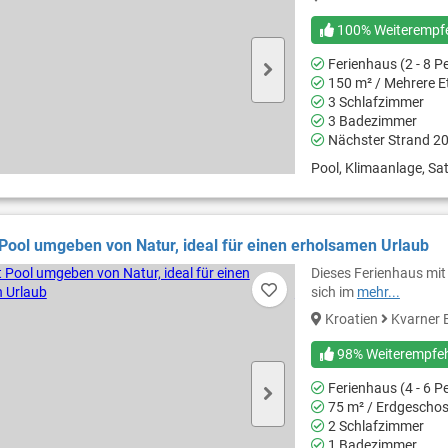
100% Weiterempf
Ferienhaus (2 - 8 P
150 m² / Mehrere E
3 Schlafzimmer
3 Badezimmer
Nächster Strand 2
Pool, Klimaanlage, Sat
Pool umgeben von Natur, ideal für einen erholsamen Urlaub
Dieses Ferienhaus mit
sich im
mehr...
Kroatien
Kvarner 
98% Weiterempfe
Ferienhaus (4 - 6 P
75 m² / Erdgescho
2 Schlafzimmer
1 Badezimmer