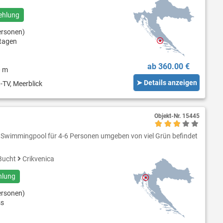
ehlung
ersonen)
tagen
ab 360.00 €
0 m
➤ Details anzeigen
-TV, Meerblick
Objekt-Nr.
15445
 Swimmingpool für 4-6 Personen umgeben von viel Grün befindet
Bucht
Crikvenica
hlung
ersonen)
ss