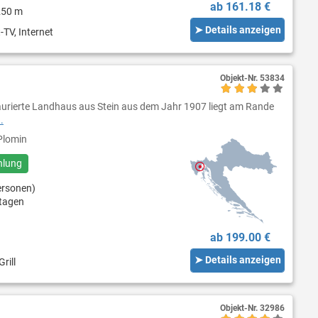
ab 161.18 €
250 m
➤ Details anzeigen
-TV, Internet
Objekt-Nr.
53834
aurierte Landhaus aus Stein aus dem Jahr 1907 liegt am Rande
.
lomin
hlung
ersonen)
tagen
ab 199.00 €
➤ Details anzeigen
rill
Objekt-Nr.
32986