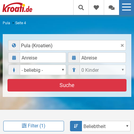
Pula
Seite 4
Pula (Kroatien)
Suche
Filter (1)