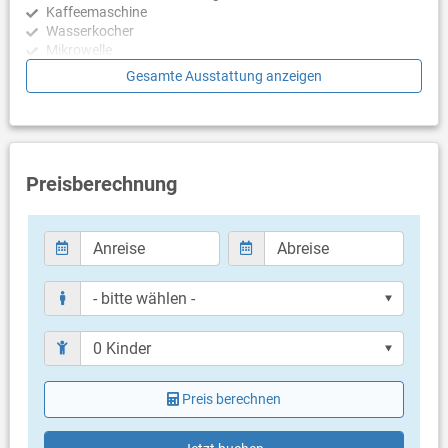
Kaffeemaschine
Wasserkocher
Mikrowelle
Toaster
Gesamte Ausstattung anzeigen
Geschirrspülmaschine
Schlafzimmer
Schlafzimmer mit Doppelbett
Schlafzimmer mit Doppelbett
Preisberechnung
Schlafzimmer mit Doppelbett
Schlafzimmer mit Doppelbett
Schlafzimmer mit Doppelbett
Schlafzimmer mit Doppelbett
Badezimmer
Bad mit WC, Dusche (en suite)
Bad mit WC, Dusche (en suite)
Bad mit WC, Dusche (en suite)
Bad mit WC, Dusche (en suite)
Bad mit WC, Dusche
Preis berechnen
Balkon & Terrasse