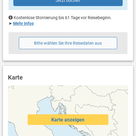
Jetzt buchen
eigener Balkon
eigene Terrasse
Kostenlose Stornierung bis 61 Tage vor Reisebeginn.
Weitere Informationen
➤
Mehr Infos
Garten zur Benutzung
Grill vorhanden
Privater Parkplatz auf dem Grundstück
Bitte wählen Sie Ihre Reisedaten aus
Swimmingpool
Dusche im Außenbereich
Haustier nicht erlaubt
Heizung
Klimaanlage im Preis inklusive
Bettwäsche vorhanden
Karte
Handtücher vorhanden
Waschmaschine beim Vermieter nach Rücksprache
Internet per WLAN
Karte anzeigen