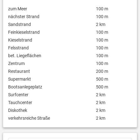
zum Meer
100 m
nächster Strand
100 m
Sandstrand
2 km
Feinkieselstrand
100 m
Kieselstrand
100 m
Felsstrand
100 m
bet. Liegeflächen
100 m
Zentrum
100 m
Restaurant
200 m
Supermarkt
500 m
Bootsanlegeplatz
500 m
Surfcenter
2 km
Tauchcenter
2 km
Diskothek
2 km
verkehrsreiche Straße
2 km