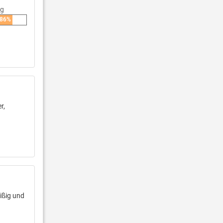
ng
86%
r,
ißig und