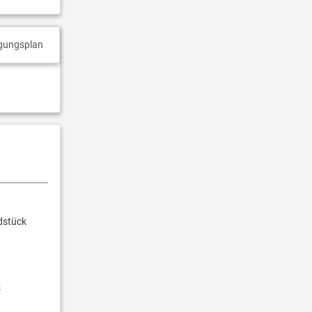
gungsplan
dstück
s