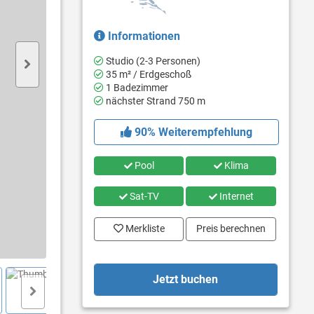
Informationen
Studio (2-3 Personen)
35 m² / Erdgeschoß
1 Badezimmer
nächster Strand 750 m
90% Weiterempfehlung
Pool
Klima
Sat-TV
Internet
Merkliste
Preis berechnen
Jetzt buchen