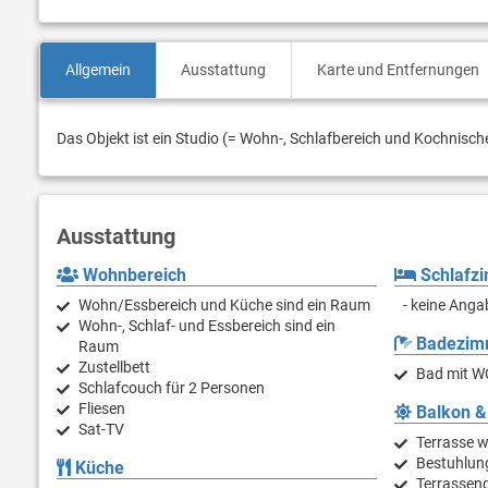
Allgemein
Ausstattung
Karte und Entfernungen
Das Objekt ist ein Studio (= Wohn-, Schlafbereich und Kochnisch
Ausstattung
Wohnbereich
Schlafz
Wohn/Essbereich und Küche sind ein Raum
- keine Anga
Wohn-, Schlaf- und Essbereich sind ein
Badezim
Raum
Zustellbett
Bad mit W
Schlafcouch für 2 Personen
Fliesen
Balkon &
Sat-TV
Terrasse w
Bestuhlun
Küche
Terrassen