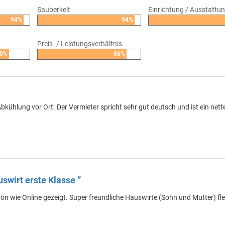
Sauberkeit
Einrichtung / Ausstattu
94%
94%
Preis- / Leistungsverhältnis
0%
86%
Abkühlung vor Ort. Der Vermieter spricht sehr gut deutsch und ist ein nette
wirt erste Klasse ”
 wie Online gezeigt. Super freundliche Hauswirte (Sohn und Mutter) fle