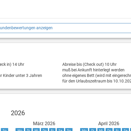
Kundenbewertungen anzeigen
eck in) 14 Uhr
Abreise bis (Check out) 10 Uhr
muß bei Ankunft hinterlegt werden
ür Kinder unter 3 Jahren
ohne eigenes Bett (wird mit eingerech
für den Urlaubszeitraum bis 10.10.20
2026
März 2026
April 2026
So
Mo
Di
Mi
Do
Fr
Sa
So
Mo
Di
Mi
Do
Fr
Sa