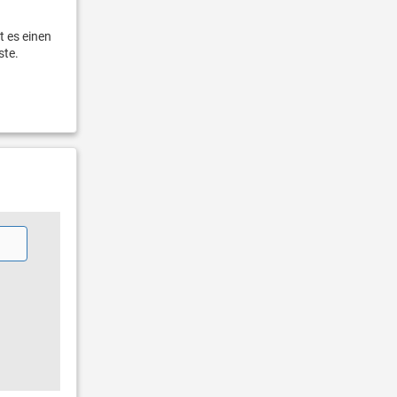
 es einen
ste.