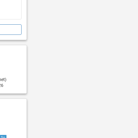
net)
26
So