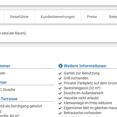
Reiseführer
Kundenbewertungen
Preise
Bele
e sind ein Raum).
immer
Weitere Informationen
ben -
Garten zur Benutzung
Grill vorhanden
mer
Privater Parkplatz auf dem Grun
Swimmingpool (32 m²)
C, Dusche
Dusche im Außenbereich
Haustier nicht erlaubt
 Terrasse
Klimaanlage im Preis inklusive
ird als Durchgang genutzt
Eigentümer lebt im gleichen Hau
g
Bettwäsche vorhanden
größe: 40 m²