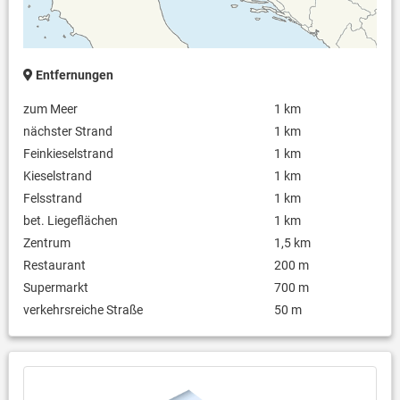
Entfernungen
zum Meer
1 km
nächster Strand
1 km
Feinkieselstrand
1 km
Kieselstrand
1 km
Felsstrand
1 km
bet. Liegeflächen
1 km
Zentrum
1,5 km
Restaurant
200 m
Supermarkt
700 m
verkehrsreiche Straße
50 m