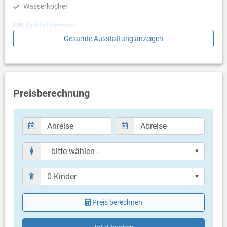
Wasserkocher
Schlafzimmer
Gesamte Ausstattung anzeigen
Schlafzimmer mit Doppelbett, Meerblick, Laminat
Badezimmer
Bad mit WC, Dusche
Preisberechnung
Balkon & Terrasse
eigener Balkon
überdacht
Meerblick
Bestuhlung
Balkongröße: 6 m²
Weitere Informationen
Grillen nicht erlaubt
Privater Parkplatz auf dem Grundstück
Haustier nicht erlaubt
Preis berechnen
Klimaanlage im Preis inklusive
Bettwäsche vorhanden
Handtücher vorhanden