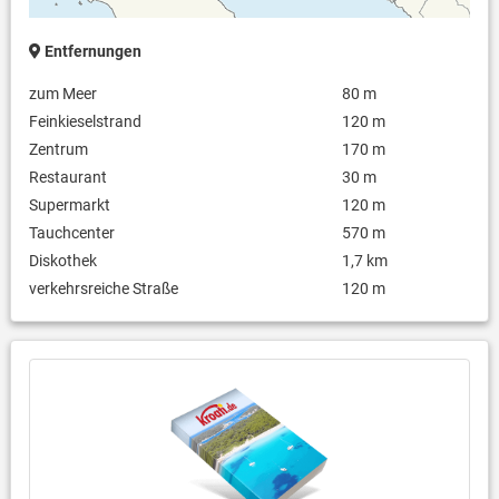
Entfernungen
zum Meer
80 m
Feinkieselstrand
120 m
Zentrum
170 m
Restaurant
30 m
Supermarkt
120 m
Tauchcenter
570 m
Diskothek
1,7 km
verkehrsreiche Straße
120 m