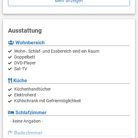
Mehr anzeigen
PS: Lassen Sie sich einen Tagesausflug nicht entgehen und
tauchen Sie überall in die unberührte Natur ein. Erkunden Sie die
Schönheit des Primošten (Šibenik) entfernten Zentrums von 170
m.
Ausstattung
Sind Sie bereit, Ihren Traumurlaub Wirklichkeit werden zu
Wohnbereich
lassen? Buchen Sie Unterkunft Leonardo, solange noch
verfügbar.
Wohn-, Schlaf- und Essbereich sind ein Raum
Doppelbett
DVD-Player
Sat-TV
Küche
Küchenhandtücher
Elektroherd
Kühlschrank mit Gefriermöglichkeit
Schlafzimmer
- keine Angaben -
Badezimmer