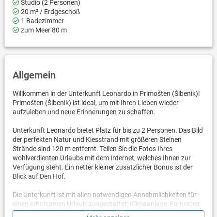
Studio (2 Personen)
20 m² / Erdgeschoß
1 Badezimmer
zum Meer 80 m
Allgemein
Willkommen in der Unterkunft Leonardo in Primošten (Šibenik)!
Primošten (Šibenik) ist ideal, um mit Ihren Lieben wieder
aufzuleben und neue Erinnerungen zu schaffen.
Unterkunft Leonardo bietet Platz für bis zu 2 Personen. Das Bild
der perfekten Natur und Kiesstrand mit größeren Steinen
Strände sind 120 m entfernt. Teilen Sie die Fotos Ihres
wohlverdienten Urlaubs mit dem Internet, welches Ihnen zur
Verfügung steht. Ein netter kleiner zusätzlicher Bonus ist der
Blick auf Den Hof.
Die Unterkunft ist mit allen notwendigen Annehmlichkeiten für
einen erholsamen Urlaub ausgestattet: Klimaanlage, Fernseher,
Internet. Parkplatz zu Ihren Diensten.