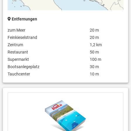
Entfernungen
zum Meer
20 m
Feinkieselstrand
20 m
Zentrum
1,2 km
Restaurant
50 m
Supermarkt
100 m
Bootsanlegeplatz
30 m
Tauchcenter
10 m