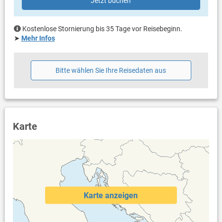
Jetzt buchen
Handtücher vorhanden
Internet per WLAN
Safe
Kostenlose Stornierung bis 35 Tage vor Reisebeginn.
➤
Mehr Infos
Bitte wählen Sie Ihre Reisedaten aus
Karte
Karte anzeigen