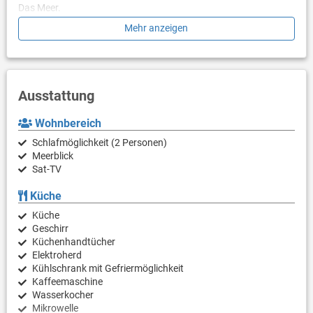
Das Meer.
Mehr anzeigen
Die Unterkunft ist mit allen notwendigen Annehmlichkeiten für
einen erholsamen Urlaub ausgestattet: Safe. Parkplatz zu Ihren
Diensten.
PS: Lassen Sie sich einen Tagesausflug nicht entgehen und
Ausstattung
tauchen Sie überall in die unberührte Natur ein. Erkunden Sie die
Schönheit des Makarska entfernten Zentrums von 1200 m.
Wohnbereich
Sind Sie bereit, Ihren Traumurlaub Wirklichkeit werden zu
Schlafmöglichkeit (2 Personen)
lassen? Buchen Sie Unterkunft Makarska Beach, solange noch
Meerblick
verfügbar.
Sat-TV
Küche
Küche
Geschirr
Küchenhandtücher
Elektroherd
Kühlschrank mit Gefriermöglichkeit
Kaffeemaschine
Wasserkocher
Mikrowelle