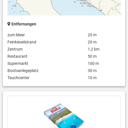
Entfernungen
zum Meer
20 m
Feinkieselstrand
20 m
Zentrum
1,2 km
Restaurant
50 m
Supermarkt
100 m
Bootsanlegeplatz
30 m
Tauchcenter
10 m