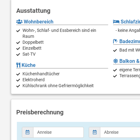
Ausstattung
Wohnbereich
Schlafz
Wohn-, Schlaf- und Essbereich sind ein
- keine Anga
Raum
Badezim
Doppelbett
Einzelbett
Bad mit W
Sat-TV
Balkon &
Küche
eigene Ter
Küchenhandtücher
Terrassen
Elektroherd
Kühlschrank ohne Gefriermöglichkeit
Preisberechnung