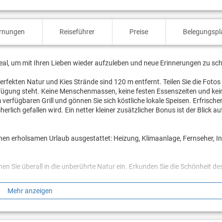
ernungen
Reiseführer
Preise
Belegungspl
eal, um mit Ihren Lieben wieder aufzuleben und neue Erinnerungen zu sch
perfekten Natur und Kies Strände sind 120 m entfernt. Teilen Sie die Fotos
rfügung steht. Keine Menschenmassen, keine festen Essenszeiten und kei
verfügbaren Grill und gönnen Sie sich köstliche lokale Speisen. Erfrisch
rlich gefallen wird. Ein netter kleiner zusätzlicher Bonus ist der Blick au
inen erholsamen Urlaub ausgestattet: Heizung, Klimaanlage, Fernseher, In
en Sie überall in die unberührte Natur ein. Erkunden Sie die Schönheit d
Mehr anzeigen
n? Buchen Sie Unterkunft Ante, solange noch verfügbar.