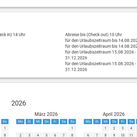
eck in) 14 Uhr
Abreise bis (Check out) 10 Uhr
für den Urlaubszeitraum bis 14.08.20
für den Urlaubszeitraum bis 14.08.20
für den Urlaubszeitraum 15.08.2026 -
31.12.2026
für den Urlaubszeitraum 15.08.2026 -
31.12.2026
2026
März 2026
April 2026
So
Mo
Di
Mi
Do
Fr
Sa
So
Mo
Di
Mi
Do
Fr
Sa
1
1
1
2
3
4
8
2
3
4
5
6
7
8
6
7
8
9
10
11