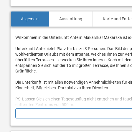
Allgemein
Ausstattung
Karte und Entf
Willkommen in der Unterkunft Ante in Makarska! Makarska ist id
Unterkunft Ante bietet Platz für bis zu 3 Personen. Das Bild der 
wohlverdienten Urlaubs mit dem Internet, welches Ihnen zur Ve
überfüllten Terrassen – erwecken Sie Ihren inneren Koch mit dem 
entspannen Sie sich auf der 15 m2 großen Terrasse, die Ihnen siche
Grünfläche.
Die Unterkunft ist mit allen notwendigen Annehmlichkeiten für e
Kinderbett, Bügeleisen. Parkplatz zu Ihren Diensten.
PS: Lassen Sie sich einen Tagesausflug nicht entgehen und tauch
entfernten Zentrums von 500 m.
Sind Sie bereit, Ihren Traumurlaub Wirklichkeit werden zu lasse