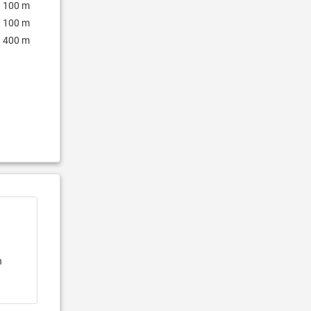
100 m
100 m
400 m
n