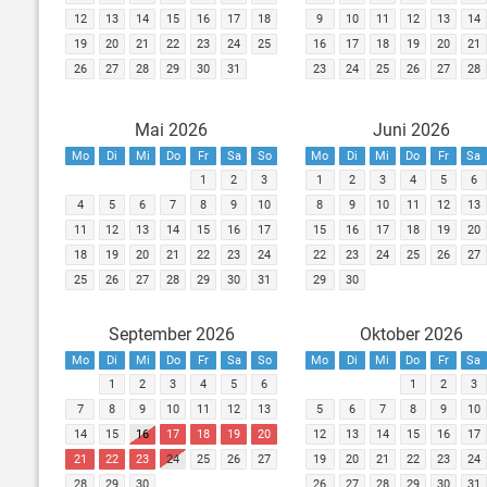
12
13
14
15
16
17
18
9
10
11
12
13
14
19
20
21
22
23
24
25
16
17
18
19
20
21
26
27
28
29
30
31
23
24
25
26
27
28
Mai 2026
Juni 2026
Mo
Di
Mi
Do
Fr
Sa
So
Mo
Di
Mi
Do
Fr
Sa
1
2
3
1
2
3
4
5
6
4
5
6
7
8
9
10
8
9
10
11
12
13
11
12
13
14
15
16
17
15
16
17
18
19
20
18
19
20
21
22
23
24
22
23
24
25
26
27
25
26
27
28
29
30
31
29
30
September 2026
Oktober 2026
Mo
Di
Mi
Do
Fr
Sa
So
Mo
Di
Mi
Do
Fr
Sa
1
2
3
4
5
6
1
2
3
7
8
9
10
11
12
13
5
6
7
8
9
10
14
15
16
17
18
19
20
12
13
14
15
16
17
21
22
23
24
25
26
27
19
20
21
22
23
24
28
29
30
26
27
28
29
30
31