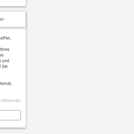
an
affen.
 Ihres
ne
en und
f Die
ternet,
es Makarska