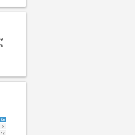
26
26
So
5
12