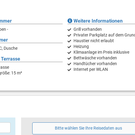
immer
Weitere Informationen
ben -
Grill vorhanden
Privater Parkplatz auf dem Grun
mer
Haustier nicht erlaubt
Heizung
C, Dusche
Klimaanlage im Preis inklusive
Bettwäsche vorhanden
 Terrasse
Handtücher vorhanden
rasse
Internet per WLAN
größe: 15 m²
Bitte wählen Sie Ihre Reisedaten aus