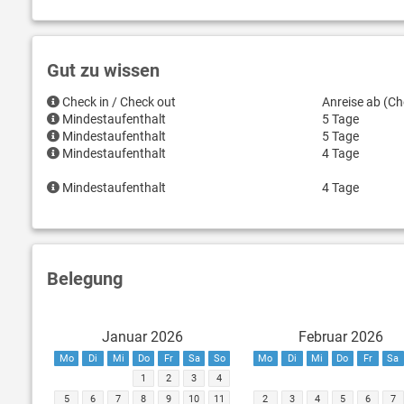
Gut zu wissen
Check in / Check out
Anreise ab (Ch
Mindestaufenthalt
5 Tage
Mindestaufenthalt
5 Tage
Mindestaufenthalt
4 Tage
Mindestaufenthalt
4 Tage
Belegung
Januar 2026
Februar 2026
Mo
Di
Mi
Do
Fr
Sa
So
Mo
Di
Mi
Do
Fr
Sa
1
2
3
4
5
6
7
8
9
10
11
2
3
4
5
6
7