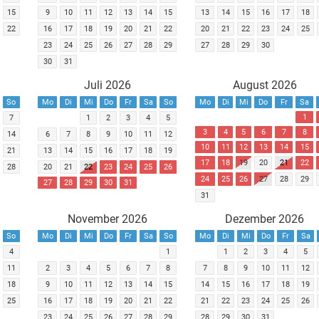
15
9
10
11
12
13
14
15
13
14
15
16
17
18
22
16
17
18
19
20
21
22
20
21
22
23
24
25
23
24
25
26
27
28
29
27
28
29
30
30
31
Juli 2026
August 2026
So
Mo
Di
Mi
Do
Fr
Sa
So
Mo
Di
Mi
Do
Fr
Sa
1
7
1
2
3
4
5
3
4
5
6
7
8
14
6
7
8
9
10
11
12
10
11
12
13
14
15
21
13
14
15
16
17
18
19
17
18
19
20
21
22
28
20
21
22
23
24
25
26
24
25
26
27
28
29
27
28
29
30
31
31
November 2026
Dezember 2026
So
Mo
Di
Mi
Do
Fr
Sa
So
Mo
Di
Mi
Do
Fr
Sa
4
1
1
2
3
4
5
11
2
3
4
5
6
7
8
7
8
9
10
11
12
18
9
10
11
12
13
14
15
14
15
16
17
18
19
25
16
17
18
19
20
21
22
21
22
23
24
25
26
23
24
25
26
27
28
29
28
29
30
31