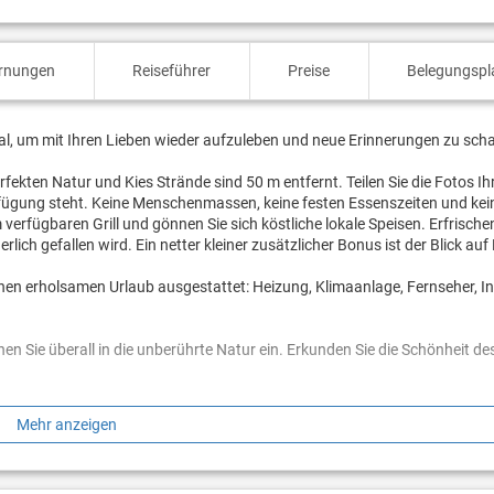
ernungen
Reiseführer
Preise
Belegungspl
eal, um mit Ihren Lieben wieder aufzuleben und neue Erinnerungen zu scha
erfekten Natur und Kies Strände sind 50 m entfernt. Teilen Sie die Fotos Ih
rfügung steht. Keine Menschenmassen, keine festen Essenszeiten und kei
verfügbaren Grill und gönnen Sie sich köstliche lokale Speisen. Erfrisch
lich gefallen wird. Ein netter kleiner zusätzlicher Bonus ist der Blick auf
inen erholsamen Urlaub ausgestattet: Heizung, Klimaanlage, Fernseher, In
en Sie überall in die unberührte Natur ein. Erkunden Sie die Schönheit d
? Buchen Sie Unterkunft Fila, solange noch verfügbar.
Mehr anzeigen