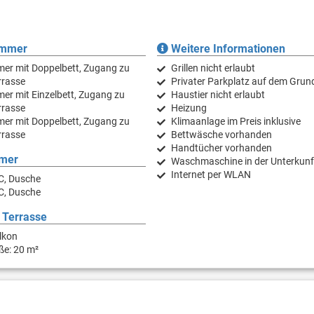
immer
Weitere Informationen
er mit Doppelbett, Zugang zu
Grillen nicht erlaubt
rrasse
Privater Parkplatz auf dem Grun
er mit Einzelbett, Zugang zu
Haustier nicht erlaubt
rrasse
Heizung
er mit Doppelbett, Zugang zu
Klimaanlage im Preis inklusive
rrasse
Bettwäsche vorhanden
Handtücher vorhanden
mer
Waschmaschine in der Unterkunf
Internet per WLAN
C, Dusche
C, Dusche
 Terrasse
lkon
ße: 20 m²