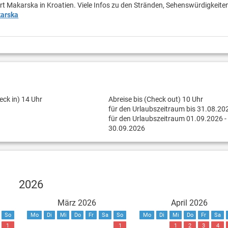
rt Makarska in Kroatien. Viele Infos zu den Stränden, Sehenswürdigkeite
arska
eck in) 14 Uhr
Abreise bis (Check out) 10 Uhr
für den Urlaubszeitraum bis 31.08.20
für den Urlaubszeitraum 01.09.2026 -
30.09.2026
2026
März 2026
April 2026
So
Mo
Di
Mi
Do
Fr
Sa
So
Mo
Di
Mi
Do
Fr
Sa
1
1
1
2
3
4