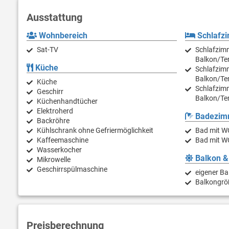
Ausstattung
Wohnbereich
Schlafz
Sat-TV
Schlafzimm
Balkon/Te
Küche
Schlafzimm
Balkon/Te
Küche
Schlafzimm
Geschirr
Balkon/Te
Küchenhandtücher
Elektroherd
Badezim
Backröhre
Kühlschrank ohne Gefriermöglichkeit
Bad mit W
Kaffeemaschine
Bad mit W
Wasserkocher
Balkon &
Mikrowelle
Geschirrspülmaschine
eigener Ba
Balkongrö
Preisberechnung