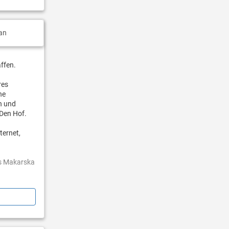
an
ffen.
res
ne
en und
 Den Hof.
ternet,
es Makarska