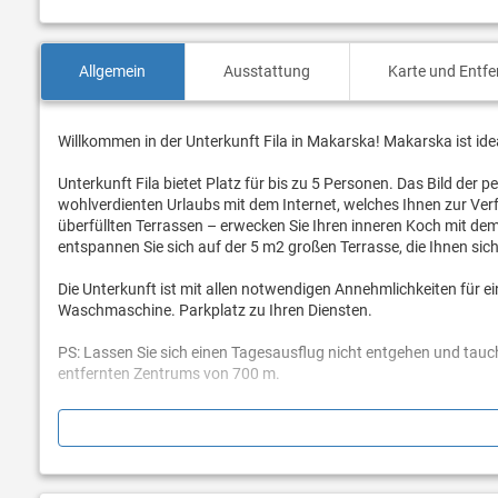
Allgemein
Ausstattung
Karte und Entf
Willkommen in der Unterkunft Fila in Makarska! Makarska ist id
Unterkunft Fila bietet Platz für bis zu 5 Personen. Das Bild der p
wohlverdienten Urlaubs mit dem Internet, welches Ihnen zur Ve
überfüllten Terrassen – erwecken Sie Ihren inneren Koch mit dem 
entspannen Sie sich auf der 5 m2 großen Terrasse, die Ihnen sicher
Die Unterkunft ist mit allen notwendigen Annehmlichkeiten für e
Waschmaschine. Parkplatz zu Ihren Diensten.
PS: Lassen Sie sich einen Tagesausflug nicht entgehen und tauch
entfernten Zentrums von 700 m.
Sind Sie bereit, Ihren Traumurlaub Wirklichkeit werden zu lassen