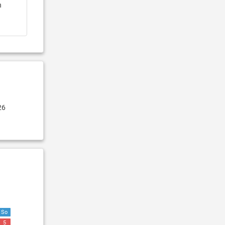
n
26
So
5