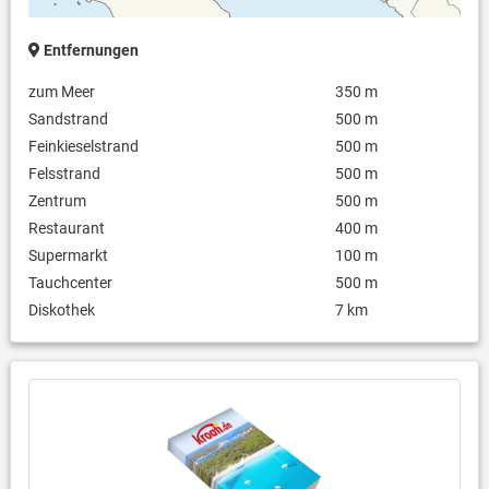
Entfernungen
zum Meer
350 m
Sandstrand
500 m
Feinkieselstrand
500 m
Felsstrand
500 m
Zentrum
500 m
Restaurant
400 m
Supermarkt
100 m
Tauchcenter
500 m
Diskothek
7 km