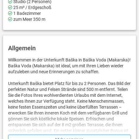
Studio (2 Personen)
25 m² / Erdgeschoß
1 Badezimmer
zum Meer 350 m
Allgemein
Willkommen in der Unterkunft Baška in Baška Voda (Makarska)!
Baška Voda (Makarska) ist ideal, um mit Ihren Lieben wieder
aufzuleben und neue Erinnerungen zu schaffen.
Unterkunft Baška bietet Platz für bis zu 2 Personen. Das Bild der
perfekten Natur und Felsen Strände sind 500 m entfernt. Teilen
Sie die Fotos Ihres wohlverdienten Urlaubs mit dem Internet,
welches Ihnen zur Verfügung steht. Keine Menschenmassen,
keine festen Essenszeiten und keine überfüllten Terrassen –
erwecken Sie Ihren inneren Koch mit dem verfügbaren Grill und
gönnen Sie sich köstliche lokale Speisen. Erfrischen und
entspannen Sie sich auf der 8 m2 großen Terrasse, die Ihnen
sicherlich gefallen wird. Ein netter kleiner zusätzlicher Bonus ist
der Blick auf Den Hof.