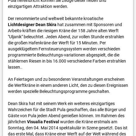
Pula hereinbricht können Sie Zeuge dieser neuen und
einzigartigen Attraktion werden.
Der renommierte und weltweit bekannte kroatische
Lichtdesigner Dean Skira
hat zusammen mit Sponsoren und
Arbeits-kräften die riesigen Kräne der 158 Jahre alten Werft
"Uljanik" beleuchtet. Jeden Abend, zur vollen Stunde erstrahlen
die großen Hafenkräne der Werft für 15 Minuten. Per
ausgeklügeltem Fernsteuerungssystem werden verschieden
programmierte Beleuchtungs-variationen abgespielt, die die
stählernen Riesen in bis 16.000 verschiedene Farben erstrahlen
lassen..
An Feiertagen und zu besonderen Veranstaltungen erscheinen
die Werftkräne in einem anderen Licht, den zu diesen Ereignissen
werden spezielle Beleuchtungsprogramme geschalten.
Dean Skira hat mit seinem Werk ein weiteres einzigartiges
Wahrzeichen für die Stadt Pula geschaffen, das alle Bürger und
Gäste von Pula jeden Abend genießen können. Im Rahmen des
jährlichen
Visualia Festival
wurden die Kräne erstmals am
Sonntag, den 04. Mai 2014 spektakulär in Szene gesetzt. Das ist
das erste Mal, dass Kräne einer Werft auf der Welt während des