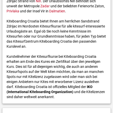
Zdrijac Strand von
Nin
. Der Urlaubsortes Nin befindet sich
unweit der Metropole
Zadar
und der beliebten Ferienorte Zaton,
Privlaka
und der Insel Vir in
Dalmatien
.
Kiteboarding Croatia bietet Ihnen am herrlichen Sandstrand
Zdrijac im Nordosten Kitesurfkurse für alle kitesurf-interessierte
Urlaubsgäste an. Egal ob Sie noch keine Kenntnisse im
Kitesurfen oder nur Grundkenntnisse haben, für jeden Typ bietet
das Kitesurfzentrum Kiteboarding Croatia den passenden
Kurslevel an.
Kursteilnehmer der Kitesurfkurse bei Kiteboarding Croatia
erhalten am Ende des Kures ein Zertifikat über den jeweiligen
Kurs. Dies ist für all diejenigen wichtig, die auch an anderen
Kitesurfspots auf der Welt kiten möchten, da man an manchen
Spots nur mit Kitelizenz zugelassen wird oder man sich bei
einigen Anbietern nur Kites mit erworbener Lizenz ausleihen
darf. Kiteboarding Croatia ist offizielles Mitglied der
IKO
(International Kiteboarding Organization)
und die Kitelizenzen
sind daher weltweit anerkannt.