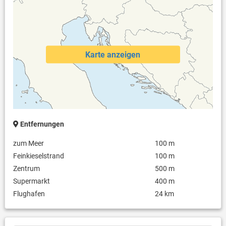
Babybett (auf Anfrage)
Haustiere sind erlaubt (auf Anfrage und kostenpflichtig)
Karte anzeigen
Entfernungen
zum Meer
100 m
Feinkieselstrand
100 m
Zentrum
500 m
Supermarkt
400 m
Flughafen
24 km