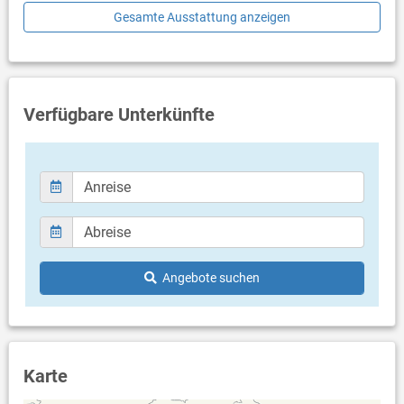
Gesamte Ausstattung anzeigen
In der Nähe
Tauchcenter (gegen Aufpreis)
Wasserski (gegen Aufpreis)
Fahrradverleih (gegen Aufpreis)
Paddel- u. Rudderbootverleih (gegen Aufpreis)
Verfügbare Unterkünfte
Nächster Strand / Pool
Feinkieselstrand Poli Mora ist der beliebteste Strand von
Selce. Insbesondere Familien mit Kindern wissen das breite
und abwechslungsreiche Animations- und Freizeitangebot
am Strand Poli Mora sehr zu schätzen. Es gibt Sanitäre
Anlagen, Sonnenliegen- und Sonnenschirmverleih, Duschen
sowie zahlreiche Restaurants und Cafés.
Angebote suchen
Sport / Freizeit
Minigolf (gegen Aufpreis)
Tischtennis (gegen Aufpreis)
Gut zu Wissen
Karte
Check in ab 14 Uhr
Check out bis 10 Uhr