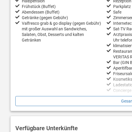
Halbpension
Rezeption
Frühstück (Buffet)
Parkplatz
Abendessen (Buffet)
Safe
Getränke (gegen Gebühr)
Zimmerser
Valfresco grab & go display (gegen Gebühr)
Internetec
mit großer Auswahl an Sandwiches,
Sat-TV R
Salaten, Obst, Desserts und kalten
Arztpraxis
Getränken
Uhr telefo
klimatisier
Restaura
VERITAS 
Bar (GIN 
Aperitifba
Friseursal
Kosmetiks
Ladestatio
Concierge 
Gesam
Nächster Strand / Pool
Sport / Fr
PADOVA-SANDSTRAND mit herrlichem Blick
Animatio
auf die Altstadt von Rab (800 m vom Hotel
Live-Musi
entfernt) · Kostenloser Shuttlebus und
Wellness-C
Verfügbare Unterkünfte
Wassertaxi-Transfer für Hotelgäste
Wellness