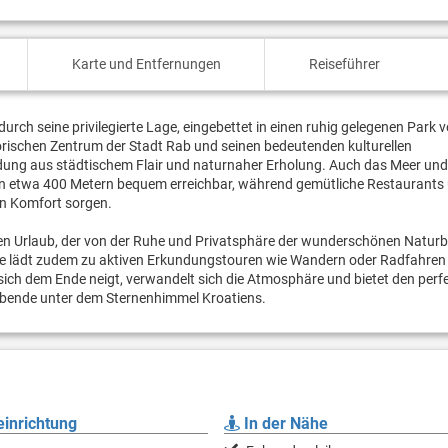
Karte und Entfernungen
Reiseführer
urch seine privilegierte Lage, eingebettet in einen ruhig gelegenen Park vo
orischen Zentrum der Stadt Rab und seinen bedeutenden kulturellen
ndung aus städtischem Flair und naturnaher Erholung. Auch das Meer und
on etwa 400 Metern bequem erreichbar, während gemütliche Restaurants
en Komfort sorgen.
en Urlaub, der von der Ruhe und Privatsphäre der wunderschönen Natur
isse lädt zudem zu aktiven Erkundungstouren wie Wandern oder Radfahren 
sich dem Ende neigt, verwandelt sich die Atmosphäre und bietet den perf
Abende unter dem Sternenhimmel Kroatiens.
inrichtung
In der Nähe