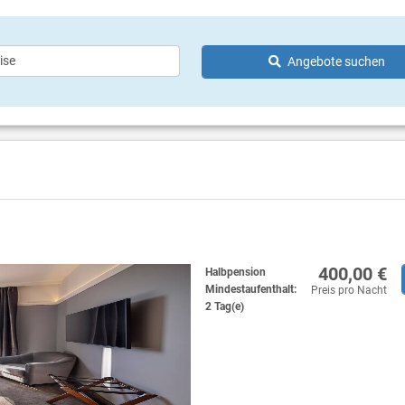
gen Gebühr)
Wow Wow Pet Friendly holiday -
(gegen Gebühr)
Zimmerausstattung für Haustier
 (gegen Gebühr)
Spielzeug, Napf)
Angebote suchen
tudio (GYM&FITNESS 24/7)
Kostenlose Transfers zu den St
Sandtennisplätze - gegen Gebühr)
Padova Sandy, Carolina Beach u
is
Frkanj-Halbinsel
rleih (gegen Gebühr)
ege
olen und Großbildfernseher
400,00 €
Halbpension
Mindestaufenthalt:
Preis pro Nacht
2 Tag(e)