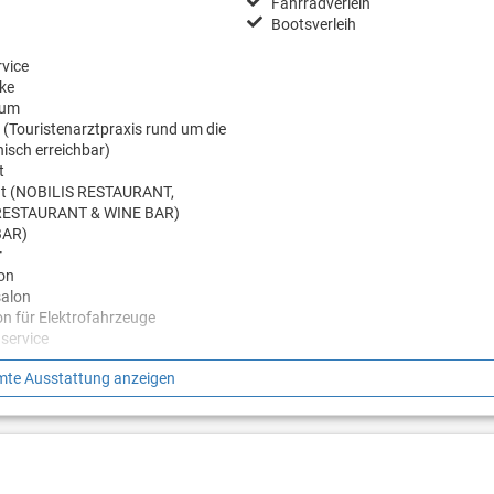
Fahrradverleih
Bootsverleih
vice
ke
aum
 (Touristenarztpraxis rund um die
nisch erreichbar)
t
nt (NOBILIS RESTAURANT,
RESTAURANT & WINE BAR)
BAR)
r
on
alon
n für Elektrofahrzeuge
service
te Ausstattung anzeigen
eizeit
Gut zu Wissen
n (STAY FIT PROGRAMME)
Check in ab 14 Uhr
k am Abend (gelegentlich)
Check out bis 10 Uhr
enter (auf ca. 220m².
Haustier auf Anfrage
programme gegen Gebühr)
Haustiere (auf Anfrage gegen Auf