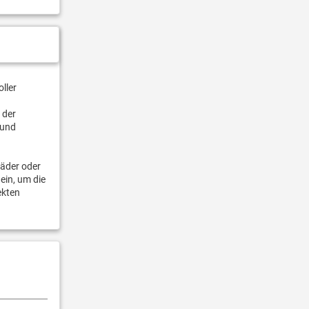
ller
 der
 und
bäder oder
ein, um die
ekten