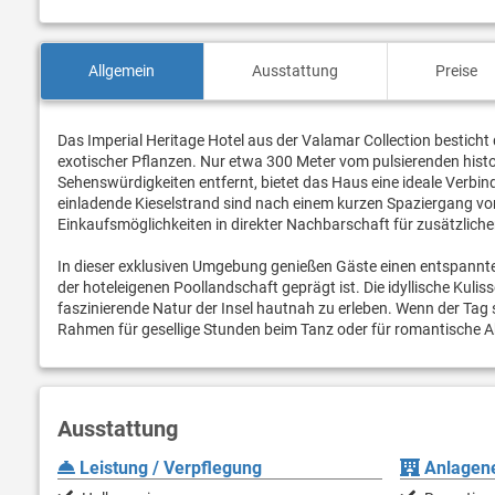
Allgemein
Ausstattung
Preise
Das Imperial Heritage Hotel aus der Valamar Collection besticht d
exotischer Pflanzen. Nur etwa 300 Meter vom pulsierenden hist
Sehenswürdigkeiten entfernt, bietet das Haus eine ideale Verbi
einladende Kieselstrand sind nach einem kurzen Spaziergang v
Einkaufsmöglichkeiten in direkter Nachbarschaft für zusätzlich
In dieser exklusiven Umgebung genießen Gäste einen entspannt
der hoteleigenen Poollandschaft geprägt ist. Die idyllische Kul
faszinierende Natur der Insel hautnah zu erleben. Wenn der Tag 
Rahmen für gesellige Stunden beim Tanz oder für romantische 
Ausstattung
Leistung / Verpflegung
Anlagene