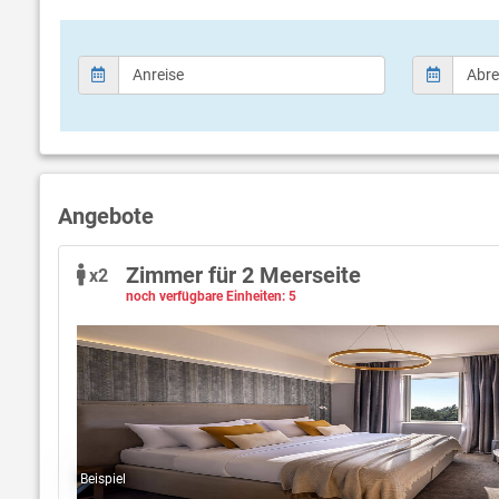
Swimmingpool (Süßwasser, 220m²)
Sauna (ge
Innenpool (Süßwasser, beheitzt 40m²)
Solarium 
Poolbar
Massagen
Sonnenschirme am Pool
Fitness-S
Liegen am Pool
Tennis (3 
Strandtücher
Tischtenn
Fahrradve
Wanderw
Spielkons
Angebote
Zimmer für 2 Meerseite
x2
noch verfügbare Einheiten: 5
Bild öffnen
Beispiel