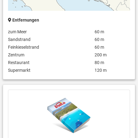
Entfernungen
zum Meer
60 m
Sandstrand
60 m
Feinkieselstrand
60 m
Zentrum
200 m
Restaurant
80 m
Supermarkt
120 m