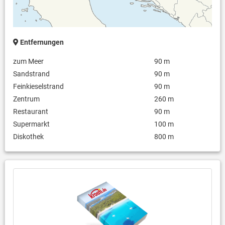
Entfernungen
zum Meer
90 m
Sandstrand
90 m
Feinkieselstrand
90 m
Zentrum
260 m
Restaurant
90 m
Supermarkt
100 m
Diskothek
800 m