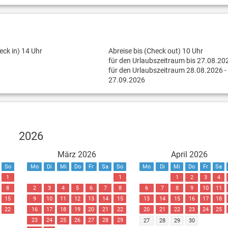
eck in) 14 Uhr
Abreise bis (Check out) 10 Uhr
für den Urlaubszeitraum bis 27.08.20
für den Urlaubszeitraum 28.08.2026 -
27.09.2026
2026
März 2026
April 2026
So
Mo
Di
Mi
Do
Fr
Sa
So
Mo
Di
Mi
Do
Fr
Sa
1
1
1
2
3
4
8
2
3
4
5
6
7
8
6
7
8
9
10
11
15
9
10
11
12
13
14
15
13
14
15
16
17
18
22
16
17
18
19
20
21
22
20
21
22
23
24
25
23
24
25
26
27
28
29
27
28
29
30