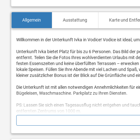
Allgemein
Ausstattung
Karte und Entf
Willkommen in der Unterkunft Ivka in Vodice! Vodice ist ideal, 
Unterkunft Ivka bietet Platz für bis zu 6 Personen. Das Bild der
entfernt. Teilen Sie die Fotos Ihres wohlverdienten Urlaubs mit
festen Essenszeiten und keine überfüllten Terrassen – erwecken 
lokale Speisen. Füllen Sie Ihre Abende mit viel Lachen und Spaß
kleiner zusätzlicher Bonus ist der Blick auf Die Grünfläche und ein
Die Unterkunft ist mit allen notwendigen Annehmlichkeiten für e
Bügeleisen, Waschmaschine. Parkplatz zu Ihren Diensten.
PS: Lassen Sie sich einen Tagesausflug nicht entgehen und tauch
entfernten Zentrums von 1000 m.
Sind Sie bereit, Ihren Traumurlaub Wirklichkeit werden zu lassen