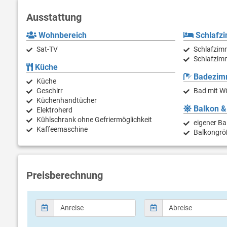
Ausstattung
Wohnbereich
Schlafz
Sat-TV
Schlafzimm
Schlafzimm
Küche
Badezim
Küche
Geschirr
Bad mit W
Küchenhandtücher
Balkon &
Elektroherd
Kühlschrank ohne Gefriermöglichkeit
eigener Ba
Kaffeemaschine
Balkongrö
Preisberechnung