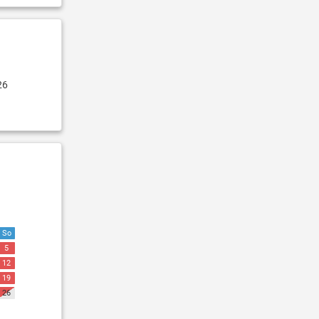
26
So
5
12
19
26