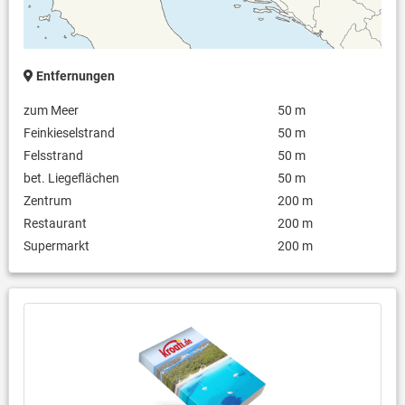
Entfernungen
zum Meer
50 m
Feinkieselstrand
50 m
Felsstrand
50 m
bet. Liegeflächen
50 m
Zentrum
200 m
Restaurant
200 m
Supermarkt
200 m