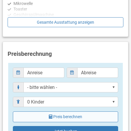
Mikrowelle
Toaster
Geschirrspülmaschine
Gesamte Ausstattung anzeigen
Schlafzimmer
Schlafzimmer mit Doppelbett
Schlafzimmer mit Stockbett für 2 Personen
Badezimmer
Preisberechnung
Bad mit WC, Dusche
Balkon & Terrasse
eigene Terrasse
Terrassengröße: 22 m²
Weitere Informationen
Grill vorhanden
Privater Parkplatz auf dem Grundstück
Haustier nicht erlaubt
Preis berechnen
Heizung
Klimaanlage im Preis inklusive
Bettwäsche vorhanden