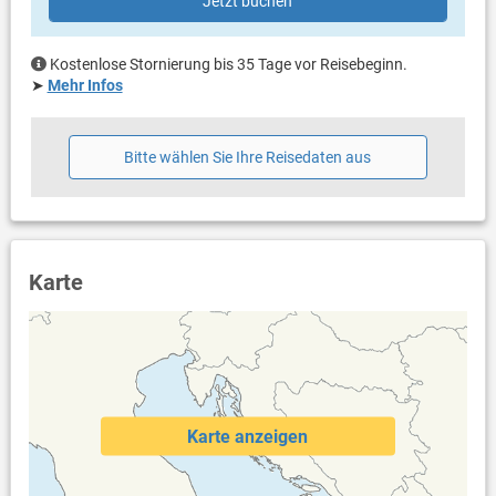
Jetzt buchen
Handtücher vorhanden
Fön
Waschmaschine in der Unterkunft
Kostenlose Stornierung bis 35 Tage vor Reisebeginn.
Internet per WLAN
➤
Mehr Infos
Bitte wählen Sie Ihre Reisedaten aus
Karte
Karte anzeigen