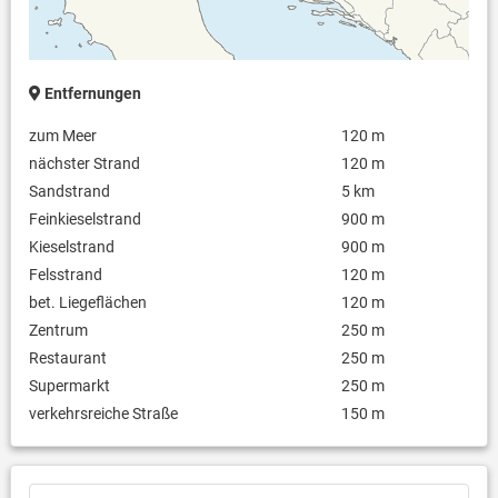
Entfernungen
zum Meer
120 m
nächster Strand
120 m
Sandstrand
5 km
Feinkieselstrand
900 m
Kieselstrand
900 m
Felsstrand
120 m
bet. Liegeflächen
120 m
Zentrum
250 m
Restaurant
250 m
Supermarkt
250 m
verkehrsreiche Straße
150 m