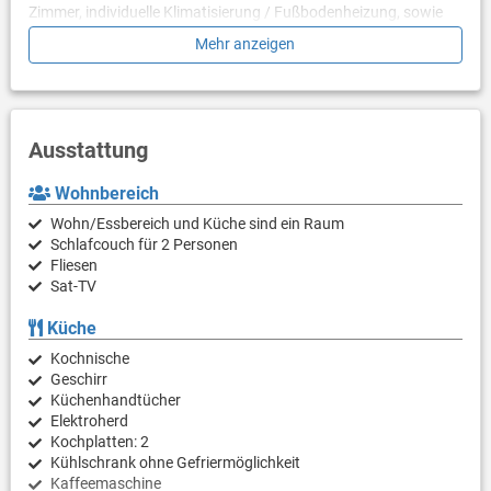
Zimmer, individuelle Klimatisierung / Fußbodenheizung, sowie
deckenhohe Fenster. Bügeleisen und Bügelbrett auf Anfrage
Mehr anzeigen
beim Vermieter.
Zusätzlich bietet die Unterkunft auch einen Whirlpool, Sauna,
sowie ein Fitnessstudio zur gemeinsamen Benutzung an. Wenn
Sie Ihr Mittag- oder Abendessen am Pool und im Garten
Ausstattung
zubereiten möchten, steht auf Anfrage ein Außenkamin zur
Verfügung.
Wohnbereich
Die malerische Stadt Splitska liegt an der Nordküste der Insel
Wohn/Essbereich und Küche sind ein Raum
Brač, 7 km von Supetar (Fährhafen) mit allen wichtigen
Schlafcouch für 2 Personen
Einrichtungen und 2 km von Postir entfernt, einem nahe
Fliesen
gelegenen Ort, an dem Sie den berühmten Sandstrand von
Sat-TV
Lovrečina genießen können.
Küche
Kochnische
Geschirr
Küchenhandtücher
Elektroherd
Kochplatten: 2
Kühlschrank ohne Gefriermöglichkeit
Kaffeemaschine