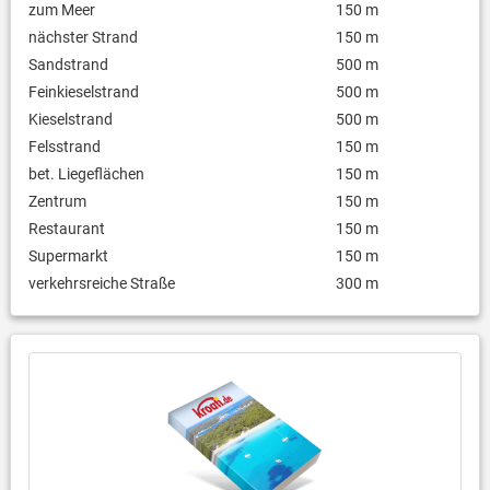
zum Meer
150 m
nächster Strand
150 m
Sandstrand
500 m
Feinkieselstrand
500 m
Kieselstrand
500 m
Felsstrand
150 m
bet. Liegeflächen
150 m
Zentrum
150 m
Restaurant
150 m
Supermarkt
150 m
verkehrsreiche Straße
300 m