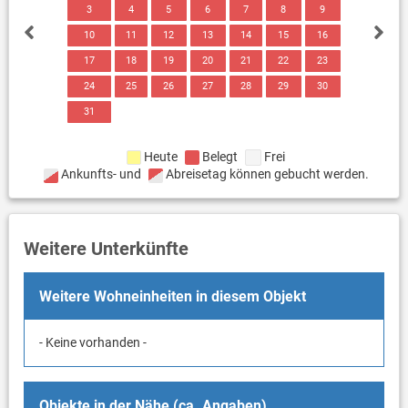
3
4
5
6
7
8
9
10
11
12
13
14
15
16
17
18
19
20
21
22
23
24
25
26
27
28
29
30
31
Heute
Belegt
Frei
Ankunfts- und
Abreisetag können gebucht werden.
Weitere Unterkünfte
Weitere Wohneinheiten in diesem Objekt
- Keine vorhanden -
Objekte in der Nähe (ca. Angaben)