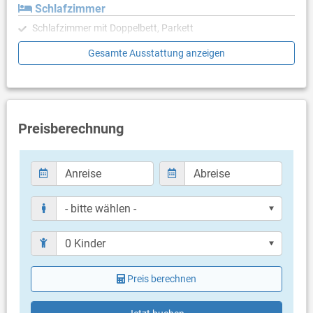
Schlafzimmer
Schlafzimmer mit Doppelbett, Parkett
Gesamte Ausstattung anzeigen
Badezimmer
Bad mit WC, Dusche
Balkon & Terrasse
- keine Angaben -
Preisberechnung
Weitere Informationen
Garten zur Benutzung
Grill vorhanden
Privater Parkplatz auf dem Grundstück
Haustier nicht erlaubt
Heizung
Klimaanlage im Preis inklusive
Bettwäsche vorhanden
Handtücher vorhanden
Fön
Preis berechnen
Waschmaschine beim Vermieter nach Rücksprache (gegen
Gebühr: 3.00 € pro Waschgang)
Internet per WLAN