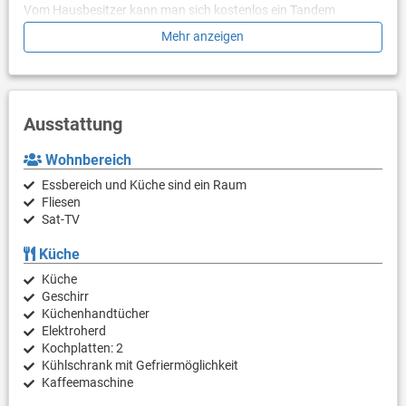
Vom Hausbesitzer kann man sich kostenlos ein Tandem
Fahrrad leihen (siehe Foto). Des Weiteren kann man sich auch
Mehr anzeigen
ein Sportboot gegen Gebühr mieten (siehe Foto) - bitte vorher
bei Kroati.de anfragen.
Ausstattung
Wohnbereich
Essbereich und Küche sind ein Raum
Fliesen
Sat-TV
Küche
Küche
Geschirr
Küchenhandtücher
Elektroherd
Kochplatten: 2
Kühlschrank mit Gefriermöglichkeit
Kaffeemaschine