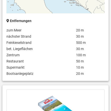
Entfernungen
zum Meer
20 m
nächster Strand
30 m
Feinkieselstrand
500 m
bet. Liegeflächen
30 m
Zentrum
100 m
Restaurant
50 m
Supermarkt
10 m
Bootsanlegeplatz
20 m