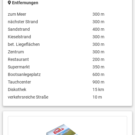
Entfernungen
zum Meer
300 m
nächster Strand
300 m
Sandstrand
400 m
Kieselstrand
300 m
bet. Liegeflächen
300 m
Zentrum
300 m
Restaurant
200 m
Supermarkt
350 m
Bootsanlegeplatz
600 m
Tauchcenter
900 m
Diskothek
15 km
verkehrsreiche Straße
10 m