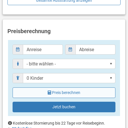
Gesamte Ausstattung anzeigen
Schlafzimmer mit Doppelbett, Einzelbett
Badezimmer
Bad mit WC, Dusche
Preisberechnung
Balkon & Terrasse
eigene Terrasse
Terrassengröße: 20 m²
Weitere Informationen
Grill vorhanden
Kein Parkplatz
Haustier erlaubt (gegen Gebühr: 10.00 € pro Tag / pro
Haustier)
Klimaanlage im Preis inklusive
Eigentümer lebt im gleichen Haus
Preis berechnen
Bettwäsche vorhanden
Handtücher vorhanden
Internet per WLAN
Jetzt buchen
Kostenlose Stornierung bis 22 Tage vor Reisebeginn.