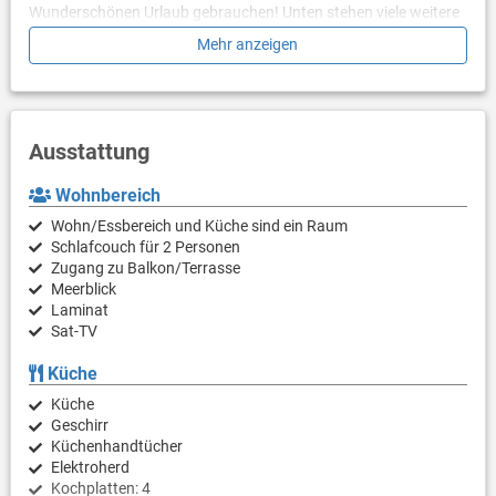
Wunderschönen Urlaub gebrauchen! Unten stehen viele weitere
Besonderheiten, die Ihren Urlaub entspannend und angenehmen
Mehr anzeigen
machen können.
Ausstattung
Wohnbereich
Wohn/Essbereich und Küche sind ein Raum
Schlafcouch für 2 Personen
Zugang zu Balkon/Terrasse
Meerblick
Laminat
Sat-TV
Küche
Küche
Geschirr
Küchenhandtücher
Elektroherd
Kochplatten: 4