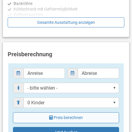
Backröhre
Kühlschrank mit Gefriermöglichkeit
Kaffeemaschine
Wasserkocher
Gesamte Ausstattung anzeigen
Mikrowelle
Schlafzimmer
Schlafzimmer mit Doppelbett
Schlafzimmer mit 2 Einzelbetten
Preisberechnung
Badezimmer
Bad mit WC, Dusche
Balkon & Terrasse
eigener Balkon
Bestuhlung
Liegen
Balkongröße: 4 m²
gemeinsame Terrasse
Preis berechnen
Bestuhlung
Weitere Informationen