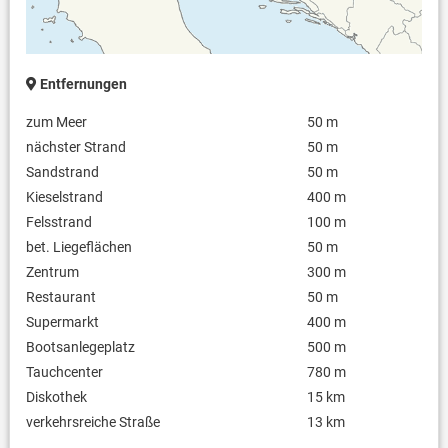
Entfernungen
zum Meer
50 m
nächster Strand
50 m
Sandstrand
50 m
Kieselstrand
400 m
Felsstrand
100 m
bet. Liegeflächen
50 m
Zentrum
300 m
Restaurant
50 m
Supermarkt
400 m
Bootsanlegeplatz
500 m
Tauchcenter
780 m
Diskothek
15 km
verkehrsreiche Straße
13 km