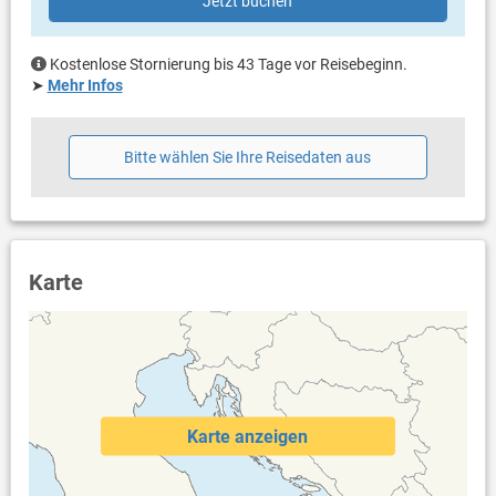
Jetzt buchen
Garten zur Benutzung
Grill vorhanden
Privater Parkplatz auf dem Grundstück
Kostenlose Stornierung bis 43 Tage vor Reisebeginn.
Haustier nicht erlaubt
➤
Mehr Infos
Klimaanlage im Preis inklusive
Bettwäsche vorhanden
Handtücher vorhanden
Bitte wählen Sie Ihre Reisedaten aus
Internet per WLAN
Karte
Karte anzeigen