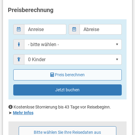
Bad mit WC, Dusche
Preisberechnung
Balkon & Terrasse
eigene Terrasse
überdacht
Bestuhlung
Weitere Informationen
Garten zur Benutzung
Grill mitbringen möglich
Privater Parkplatz auf dem Grundstück
Haustier nicht erlaubt
Preis berechnen
Klimaanlage im Preis inklusive
Eigentümer lebt im gleichen Haus
Bettwäsche vorhanden
Jetzt buchen
Handtücher vorhanden
Internet per WLAN
Kostenlose Stornierung bis 43 Tage vor Reisebeginn.
➤
Mehr Infos
Bitte wählen Sie Ihre Reisedaten aus