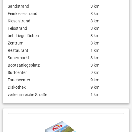
Sandstrand
3 km
Feinkieselstrand
3 km
Kieselstrand
3 km
Felsstrand
3 km
bet. Liegeflächen
3 km
Zentrum
3 km
Restaurant
1 km
Supermarkt
3 km
Bootsanlegeplatz
3 km
Surfcenter
9 km
Tauchcenter
9 km
Diskothek
9 km
verkehrsreiche Straße
1 km