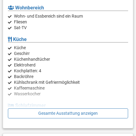
Wohnbereich
Wohn- und Essbereich sind ein Raum
Fliesen
Sat-TV
Küche
Küche
Geschirr
Küchenhandtücher
Elektroherd
Kochplatten: 4
Backröhre
Kühlschrank mit Gefriermöglichkeit
Kaffeemaschine
Wasserkocher
Schlafzimmer
Gesamte Ausstattung anzeigen
Schlafzimmer mit Doppelbett, Laminat
Schlafzimmer mit 2 Einzelbetten, Laminat
Badezimmer