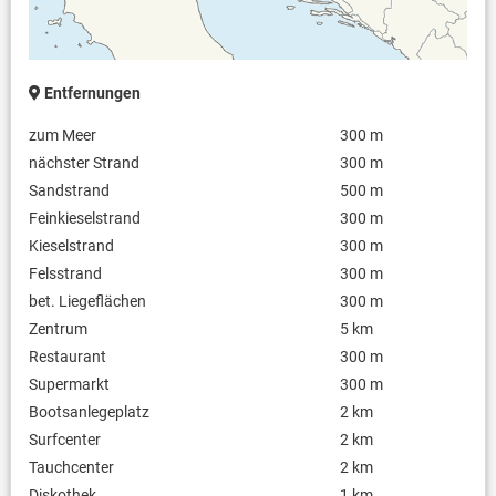
Entfernungen
zum Meer
300 m
nächster Strand
300 m
Sandstrand
500 m
Feinkieselstrand
300 m
Kieselstrand
300 m
Felsstrand
300 m
bet. Liegeflächen
300 m
Zentrum
5 km
Restaurant
300 m
Supermarkt
300 m
Bootsanlegeplatz
2 km
Surfcenter
2 km
Tauchcenter
2 km
Diskothek
1 km