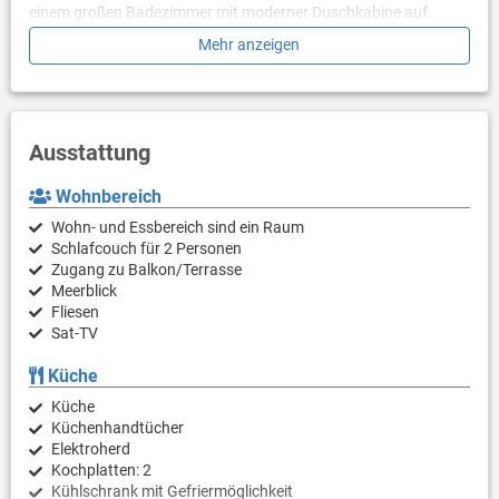
einem großen Badezimmer mit moderner Duschkabine auf.
Mehr anzeigen
Das inmitten eines großen Olivenhaines gelegene Anwesen
befindet sich 3,5 km von Umag, und 3 km vom kleinen Ort
Savudrija, nachdem das Kap benannt ist entfernt.
Ausstattung
Wohnbereich
Wohn- und Essbereich sind ein Raum
Schlafcouch für 2 Personen
Zugang zu Balkon/Terrasse
Meerblick
Fliesen
Sat-TV
Küche
Küche
Küchenhandtücher
Elektroherd
Kochplatten: 2
Kühlschrank mit Gefriermöglichkeit