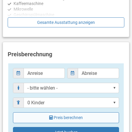
Kaffeemaschine
Mikrowelle
Geschirrspülmaschine
Gesamte Ausstattung anzeigen
Schlafzimmer
Schlafzimmer mit Doppelbett, Fliesen
Schlafzimmer mit Doppelbett, Fliesen
Schlafzimmer mit 2 Einzelbetten, Fliesen
Schlafzimmer mit Stockbett für 2 Personen, Fliesen
Preisberechnung
Badezimmer
Bad mit WC, Dusche
Bad mit WC, Dusche
Balkon & Terrasse
eigener Balkon
Meerblick
Bestuhlung
eigene Terrasse
Preis berechnen
überdacht
Bestuhlung
Terrassengröße: 5 m²