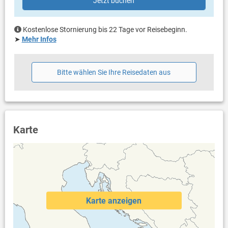
Jetzt buchen
Weitere Informationen
Parkplatz beim Haus
Kostenlose Stornierung bis 22 Tage vor Reisebeginn.
Swimmingpool (50 m²)
➤
Mehr Infos
Haustier nicht erlaubt
Klimaanlage
Bettwäsche vorhanden
Bitte wählen Sie Ihre Reisedaten aus
Handtücher vorhanden
Safe
Karte
Karte anzeigen