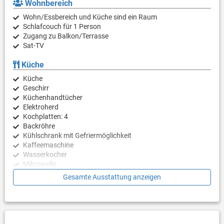
Wohnbereich
Wohn/Essbereich und Küche sind ein Raum
Schlafcouch für 1 Person
Zugang zu Balkon/Terrasse
Sat-TV
Küche
Küche
Geschirr
Küchenhandtücher
Elektroherd
Kochplatten: 4
Backröhre
Kühlschrank mit Gefriermöglichkeit
Kaffeemaschine
Wasserkocher
Mikrowelle
Toaster
Gesamte Ausstattung anzeigen
Schlafzimmer
Schlafzimmer mit Doppelbett, Parkett
Schlafzimmer mit Doppelbett, Parkett