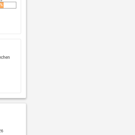
0%
rechen
26