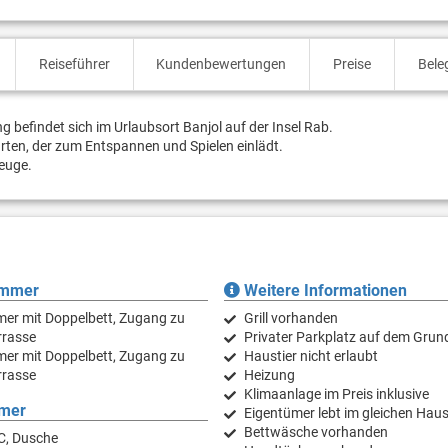
Reiseführer
Kundenbewertungen
Preise
Bele
 befindet sich im Urlaubsort Banjol auf der Insel Rab.
arten, der zum Entspannen und Spielen einlädt.
zeuge.
immer
Weitere Informationen
er mit Doppelbett, Zugang zu
Grill vorhanden
rrasse
Privater Parkplatz auf dem Grun
er mit Doppelbett, Zugang zu
Haustier nicht erlaubt
rrasse
Heizung
Klimaanlage im Preis inklusive
mer
Eigentümer lebt im gleichen Hau
Bettwäsche vorhanden
C, Dusche