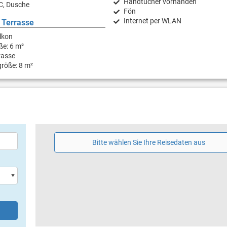
Handtücher vorhanden
C, Dusche
Fön
Internet per WLAN
 Terrasse
lkon
ße: 6 m²
rasse
röße: 8 m²
Bitte wählen Sie Ihre Reisedaten aus