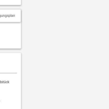
gungsplan
dstück
s