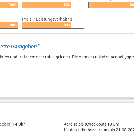
100%
80%
8
Preis- / Leistungsverhältnis
100%
80%
ette Gastgeber!”
 Hafen und trotzdem sehr ruhig gelegen. Die Vermieter sind super nett, sp
eck in) 14 Uhr
Abreise bis (Check out) 10 Uhr
für den Urlaubszeitraum bis 21.08.20