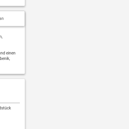
an
n,
und einen
benik,
dstück