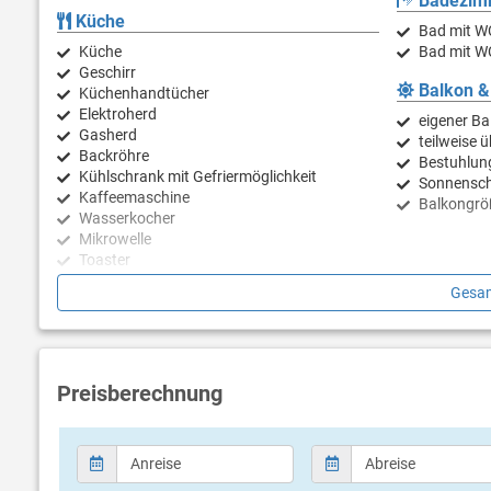
Badezim
Küche
Bad mit W
Küche
Bad mit W
Geschirr
Balkon &
Küchenhandtücher
Elektroherd
eigener Ba
Gasherd
teilweise 
Backröhre
Bestuhlun
Kühlschrank mit Gefriermöglichkeit
Sonnensc
Kaffeemaschine
Balkongrö
Wasserkocher
Mikrowelle
Toaster
Geschirrspülmaschine
Gesam
Preisberechnung