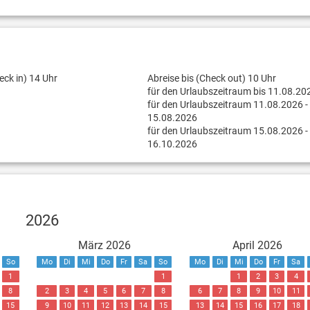
eck in) 14 Uhr
Abreise bis (Check out) 10 Uhr
für den Urlaubszeitraum bis 11.08.20
für den Urlaubszeitraum 11.08.2026 -
15.08.2026
für den Urlaubszeitraum 15.08.2026 -
16.10.2026
2026
März 2026
April 2026
So
Mo
Di
Mi
Do
Fr
Sa
So
Mo
Di
Mi
Do
Fr
Sa
1
1
1
2
3
4
8
2
3
4
5
6
7
8
6
7
8
9
10
11
15
9
10
11
12
13
14
15
13
14
15
16
17
18