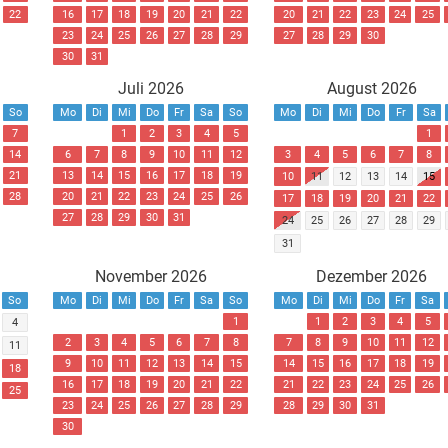
22
16
17
18
19
20
21
22
20
21
22
23
24
25
23
24
25
26
27
28
29
27
28
29
30
30
31
Juli 2026
August 2026
So
Mo
Di
Mi
Do
Fr
Sa
So
Mo
Di
Mi
Do
Fr
Sa
7
1
2
3
4
5
1
14
6
7
8
9
10
11
12
3
4
5
6
7
8
21
13
14
15
16
17
18
19
10
11
12
13
14
15
28
20
21
22
23
24
25
26
17
18
19
20
21
22
27
28
29
30
31
24
25
26
27
28
29
31
November 2026
Dezember 2026
So
Mo
Di
Mi
Do
Fr
Sa
So
Mo
Di
Mi
Do
Fr
Sa
1
1
2
3
4
5
4
2
3
4
5
6
7
8
7
8
9
10
11
12
11
9
10
11
12
13
14
15
14
15
16
17
18
19
18
16
17
18
19
20
21
22
21
22
23
24
25
26
25
23
24
25
26
27
28
29
28
29
30
31
30