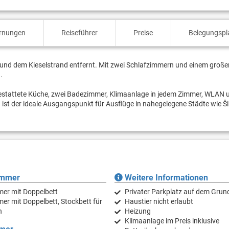
ernungen
Reiseführer
Preise
Belegungspl
nd dem Kieselstrand entfernt. Mit zwei Schlafzimmern und einem große
.
usgestattete Küche, zwei Badezimmer, Klimaanlage in jedem Zimmer, WLAN 
 ist der ideale Ausgangspunkt für Ausflüge in nahegelegene Städte wie Ši
immer
Weitere Informationen
mer mit Doppelbett
Privater Parkplatz auf dem Grun
er mit Doppelbett, Stockbett für
Haustier nicht erlaubt
n
Heizung
Klimaanlage im Preis inklusive