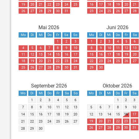
19
20
21
22
23
24
25
16
17
18
19
20
21
26
27
28
29
30
31
23
24
25
26
27
28
Mai 2026
Juni 2026
Mo
Di
Mi
Do
Fr
Sa
So
Mo
Di
Mi
Do
Fr
Sa
1
2
3
1
2
3
4
5
6
4
5
6
7
8
9
10
8
9
10
11
12
13
11
12
13
14
15
16
17
15
16
17
18
19
20
18
19
20
21
22
23
24
22
23
24
25
26
27
25
26
27
28
29
30
31
29
30
September 2026
Oktober 2026
Mo
Di
Mi
Do
Fr
Sa
So
Mo
Di
Mi
Do
Fr
Sa
1
2
3
4
5
6
1
2
3
7
8
9
10
11
12
13
5
6
7
8
9
10
14
15
16
17
18
19
20
12
13
14
15
16
17
19
20
21
22
23
24
21
22
23
24
25
26
27
26
27
28
29
30
31
28
29
30