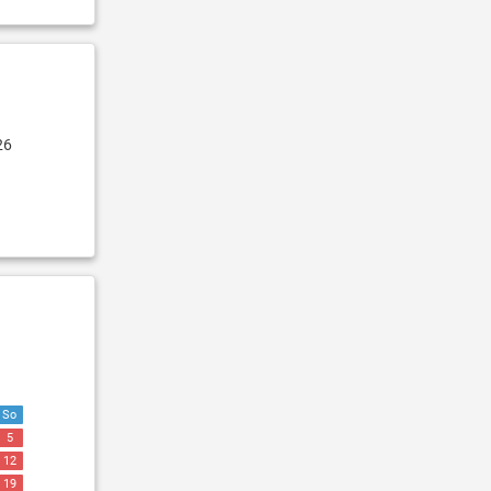
26
So
5
12
19