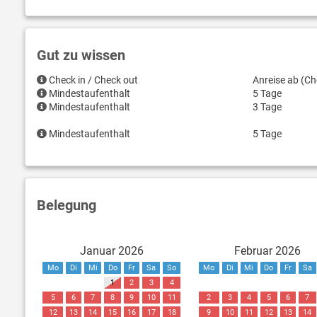
Gut zu wissen
Check in / Check out
Anreise ab (Ch
Mindestaufenthalt
5 Tage
Mindestaufenthalt
3 Tage
Mindestaufenthalt
5 Tage
Belegung
Januar 2026
Februar 2026
Mo
Di
Mi
Do
Fr
Sa
So
Mo
Di
Mi
Do
Fr
Sa
1
2
3
4
5
6
7
8
9
10
11
2
3
4
5
6
7
12
13
14
15
16
17
18
9
10
11
12
13
14