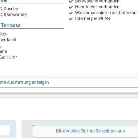
mer
Bettwäsche vorhanden
Handtücher vorhanden
C, Dusche
Waschmaschine in der Unterkunf
C, Badewanne
Internet per WLAN
 Terrasse
lkon
überdacht
g
hirm
ße: 15 m²
te Ausstattung anzeigen
Bitte wählen Sie Ihre Reisedaten aus