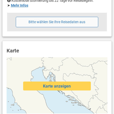
Handtücher vorhanden
Kostenlose Stornierung bis 22 Tage vor Reisebeginn.
Internet per WLAN
➤
Mehr Infos
Bitte wählen Sie Ihre Reisedaten aus
Karte
Karte anzeigen