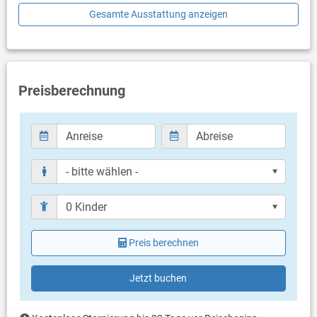
Mikrowelle
Gesamte Ausstattung anzeigen
Schlafzimmer
Schlafzimmer mit Doppelbett, Laminat
Badezimmer
Preisberechnung
Bad mit WC, Dusche
Balkon & Terrasse
eigene Terrasse
Bestuhlung
Sonnenschirm
Terrassengröße: 10 m²
Weitere Informationen
Grill vorhanden
Preis berechnen
Privater Parkplatz auf dem Grundstück
Haustier nicht erlaubt
Klimaanlage im Preis inklusive
Jetzt buchen
Eigentümer lebt im gleichen Haus
Bettwäsche vorhanden