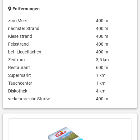
Entfernungen
zum Meer
400 m
nächster Strand
400 m
Kieselstrand
400 m
Felsstrand
400 m
bet. Liegeflächen
400 m
Zentrum
3,5 km
Restaurant
600 m
Supermarkt
1 km
Tauchcenter
1 km
Diskothek
4 km
verkehrsreiche Straße
400 m