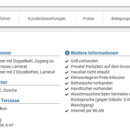
führer
Kundenbewertungen
Preise
Belegungs
immer
Weitere Informationen
er mit Doppelbett, Zugang zu
Grill vorhanden
rrasse, Laminat
Privater Parkplatz auf dem Grun
er mit 2 Einzelbetten, Laminat
Haustier nicht erlaubt
Klimaanlage im Preis inklusive
mer
Bettwäsche vorhanden
Handtücher vorhanden
C, Dusche
Waschmaschine beim Vermieter 
Rücksprache (gegen Gebühr: 5.0
 Terrasse
Waschgang)
lkon
Internet per WLAN
g
ße: 6 m²