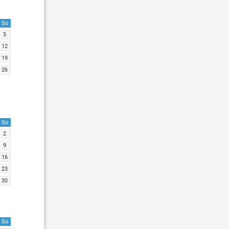
So
5
12
19
26
So
2
9
16
23
30
So