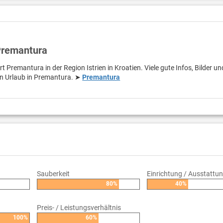
Premantura
t Premantura in der Region Istrien in Kroatien. Viele gute Infos, Bilder un
en Urlaub in Premantura. ➤
Premantura
Sauberkeit
Einrichtung / Ausstattu
80%
40%
Preis- / Leistungsverhältnis
100%
60%