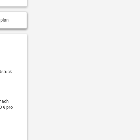
plan
dstück
nach
0 € pro