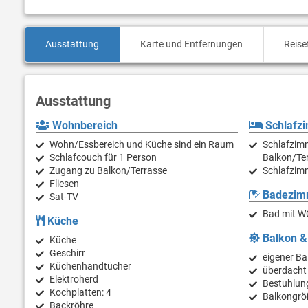
Ausstattung
Karte und Entfernungen
Reise
Ausstattung
Wohnbereich
Schlafz
Wohn/Essbereich und Küche sind ein Raum
Schlafzimm
Schlafcouch für 1 Person
Balkon/Te
Zugang zu Balkon/Terrasse
Schlafzimm
Fliesen
Badezim
Sat-TV
Bad mit W
Küche
Balkon &
Küche
Geschirr
eigener Ba
Küchenhandtücher
überdacht
Elektroherd
Bestuhlun
Kochplatten: 4
Balkongrö
Backröhre