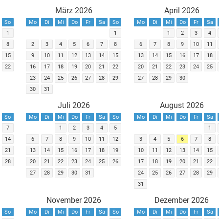
März 2026
April 2026
So
Mo
Di
Mi
Do
Fr
Sa
So
Mo
Di
Mi
Do
Fr
Sa
1
1
1
2
3
4
8
2
3
4
5
6
7
8
6
7
8
9
10
11
15
9
10
11
12
13
14
15
13
14
15
16
17
18
22
16
17
18
19
20
21
22
20
21
22
23
24
25
23
24
25
26
27
28
29
27
28
29
30
30
31
Juli 2026
August 2026
So
Mo
Di
Mi
Do
Fr
Sa
So
Mo
Di
Mi
Do
Fr
Sa
7
1
2
3
4
5
1
14
6
7
8
9
10
11
12
3
4
5
6
7
8
21
13
14
15
16
17
18
19
10
11
12
13
14
15
28
20
21
22
23
24
25
26
17
18
19
20
21
22
27
28
29
30
31
24
25
26
27
28
29
31
November 2026
Dezember 2026
So
Mo
Di
Mi
Do
Fr
Sa
So
Mo
Di
Mi
Do
Fr
Sa