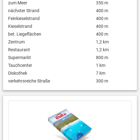
zum Meer
350 m
nächster Strand
400 m
Feinkieselstrand
400 m
Kieselstrand
400 m
bet. Liegeflächen
400 m
Zentrum
1,2 km
Restaurant
1,2 km
Supermarkt
800 m
Tauchcenter
1 km
Diskothek
7 km
verkehrsreiche Straße
300 m