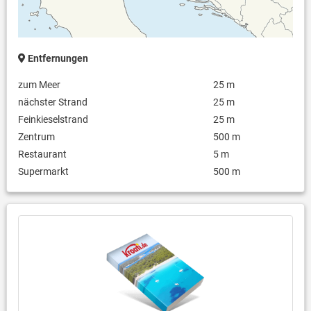
Entfernungen
zum Meer
25 m
nächster Strand
25 m
Feinkieselstrand
25 m
Zentrum
500 m
Restaurant
5 m
Supermarkt
500 m