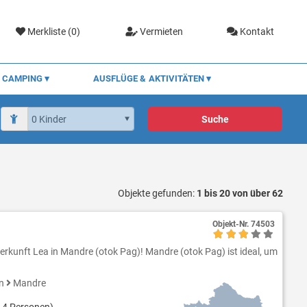
Merkliste (
0
)
Vermieten
Kontakt
CAMPING
AUSFLÜGE & AKTIVITÄTEN
Suche
Objekte gefunden:
1 bis 20 von über 62
Objekt-Nr.
74503
erkunft Lea in Mandre (otok Pag)! Mandre (otok Pag) ist ideal, um
en
Mandre
 4 Personen)