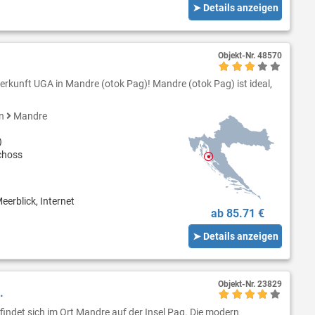
➤ Details anzeigen
Objekt-Nr.
48570
erkunft UGA in Mandre (otok Pag)! Mandre (otok Pag) ist ideal,
en
Mandre
)
choss
eerblick, Internet
ab 85.71 €
➤ Details anzeigen
Objekt-Nr.
23829
.
indet sich im Ort Mandre auf der Insel Pag. Die modern