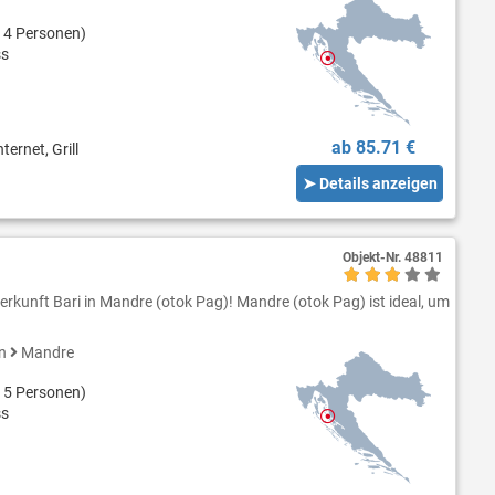
 4 Personen)
ss
ab 85.71 €
ternet, Grill
➤ Details anzeigen
Objekt-Nr.
48811
erkunft Bari in Mandre (otok Pag)! Mandre (otok Pag) ist ideal, um
en
Mandre
 5 Personen)
ss