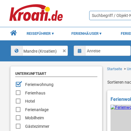
REISEFÜHRER
FERIENHÄUSER
FERI
Mandre (Kroatien)
Startseite
Un
UNTERKUNFTSART
Sortieren na
Ferienwohnung
Ferienhaus
Ferienwoh
Hotel
Ferienanlage
Mobilheim
Gästezimmer