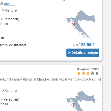
nft
mehr...
en
Mandre
 4 Personen)
choss
0 m
ab 128.56 €
eerblick, Internet
➤ Details anzeigen
Objekt-Nr.
57903
erkunft Family Ribicic in Mandre (otok Pag)! Mandre (otok Pag) ist
en
Mandre
 4 Personen)
choss