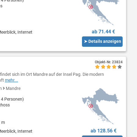
ss
ab 71.44 €
eerblick, Internet
➤ Details anzeigen
Objekt-Nr.
23824
indet sich im Ort Mandre auf der Insel Pag. Die modern
nft
mehr...
en
Mandre
 4 Personen)
choss
0 m
ab 128.56 €
eerblick, Internet