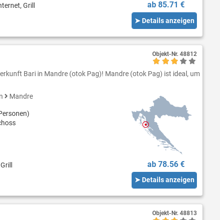
ab 85.71 €
ternet, Grill
➤ Details anzeigen
Objekt-Nr.
48812
erkunft Bari in Mandre (otok Pag)! Mandre (otok Pag) ist ideal, um
en
Mandre
Personen)
choss
ab 78.56 €
Grill
➤ Details anzeigen
Objekt-Nr.
48813