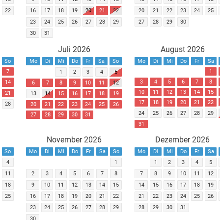
22
16
17
18
19
20
21
22
20
21
22
23
24
25
23
24
25
26
27
28
29
27
28
29
30
30
31
Juli 2026
August 2026
So
Mo
Di
Mi
Do
Fr
Sa
So
Mo
Di
Mi
Do
Fr
Sa
7
1
1
2
3
4
5
3
4
5
6
7
8
14
6
7
8
9
10
11
12
10
11
12
13
14
15
21
13
14
15
16
17
18
19
17
18
19
20
21
22
28
20
21
22
23
24
25
26
24
25
26
27
28
29
27
28
29
30
31
31
November 2026
Dezember 2026
So
Mo
Di
Mi
Do
Fr
Sa
So
Mo
Di
Mi
Do
Fr
Sa
4
1
1
2
3
4
5
11
2
3
4
5
6
7
8
7
8
9
10
11
12
18
9
10
11
12
13
14
15
14
15
16
17
18
19
25
16
17
18
19
20
21
22
21
22
23
24
25
26
23
24
25
26
27
28
29
28
29
30
31
30