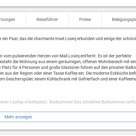
ernungen
Reiseführer
Preise
Belegungspl
r ein Paar, das die charmante Insel Losinj erkunden und einige der schön
vom pulsierenden Herzen von Mali Losinj entfernt. Es ist der perfekte
besteht die Wohnung aus einem geräumigen, offenen Wohnbereich mit ei
 Platz für 4 Personen und große Glastüren führen auf den privaten Balko
 aus der Region oder einer Tasse Kaffee ein. Die moderne Eckküche befi
nem Geschirrspüler, einem Kühlschrank mit Gefrierfach und einer Kaffeem
 einen Laptop-Arbeitsplatz. Badezimmer Das attraktive Badezimmer verfü
Mehr anzeigen
eien - Für ältere Gäste geeignet - Haartrockner - Sicherheitssafe - Private