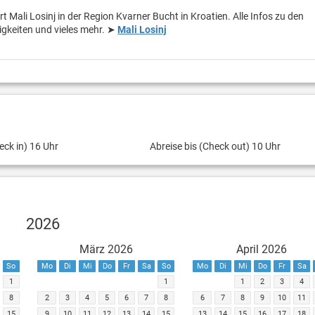
t Mali Losinj in der Region Kvarner Bucht in Kroatien. Alle Infos zu den
gkeiten und vieles mehr. ➤
Mali Losinj
eck in) 16 Uhr
Abreise bis (Check out) 10 Uhr
2026
März 2026
April 2026
So
Mo
Di
Mi
Do
Fr
Sa
So
Mo
Di
Mi
Do
Fr
Sa
1
1
1
2
3
4
8
2
3
4
5
6
7
8
6
7
8
9
10
11
15
9
10
11
12
13
14
15
13
14
15
16
17
18