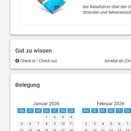
Der Reiseführer über den Or
Stränden und Sehenswürdi
Gut zu wissen
Check in / Check out
Anreise ab (Ch
Belegung
Januar 2026
Februar 2026
Mo
Di
Mi
Do
Fr
Sa
So
Mo
Di
Mi
Do
Fr
Sa
1
2
3
4
5
6
7
8
9
10
11
2
3
4
5
6
7
12
13
14
15
16
17
18
9
10
11
12
13
14