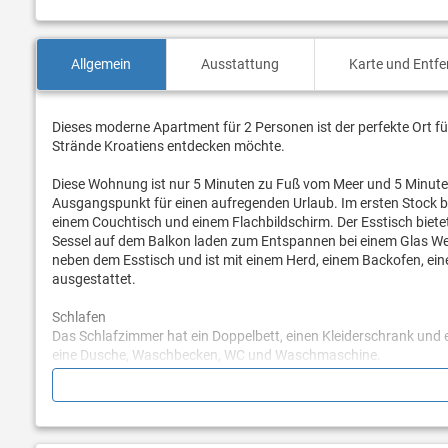
Allgemein
Ausstattung
Karte und Entf
Dieses moderne Apartment für 2 Personen ist der perfekte Ort fü
Strände Kroatiens entdecken möchte.
Diese Wohnung ist nur 5 Minuten zu Fuß vom Meer und 5 Minuten 
Ausgangspunkt für einen aufregenden Urlaub. Im ersten Stock 
einem Couchtisch und einem Flachbildschirm. Der Esstisch bietet
Sessel auf dem Balkon laden zum Entspannen bei einem Glas Wein
neben dem Esstisch und ist mit einem Herd, einem Backofen, ei
ausgestattet.
Schlafen
Das Schlafzimmer hat ein Doppelbett, einen Kleiderschrank und
eine Dusche, Waschbecken, WC und Waschmaschine.
Zusätzliche Infos
Kostenloses WiFi - Klimaanlage - Balkon - Sitzgelegenheiten im Fr