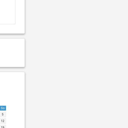
So
5
12
19