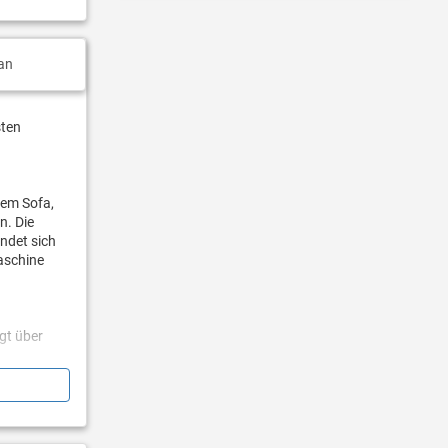
an
sten
nem Sofa,
n. Die
ndet sich
aschine
gt über
r