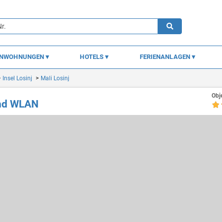
ENWOHNUNGEN
HOTELS
FERIENANLAGEN
Insel Losinj
Mali Losinj
Obj
und WLAN