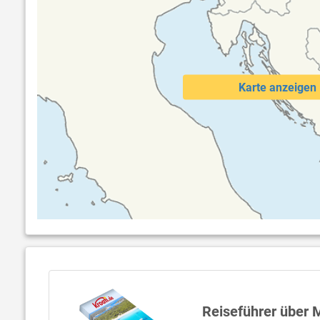
Karte anzeigen
Reiseführer über M