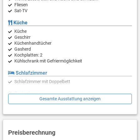
Fliesen
Sat-TV
Küche
Küche
Geschirr
Küchenhandtücher
Gasherd
Kochplatten: 2
Kühlschrank mit Gefriermöglichkeit
Schlafzimmer
Schlafzimmer mit Doppelbett
Badezimmer
Gesamte Ausstattung anzeigen
Bad mit WC, Dusche
Balkon & Terrasse
gemeinsame Terrasse
überdacht
Preisberechnung
Bestuhlung