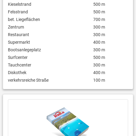
Kieselstrand
500 m
Felsstrand
500 m
bet. Liegeflächen
700 m
Zentrum
300 m
Restaurant
300 m
Supermarkt
400 m
Bootsanlegeplatz
300 m
Surfcenter
500 m
Tauchcenter
300 m
Diskothek
400 m
verkehrsreiche Straße
100 m