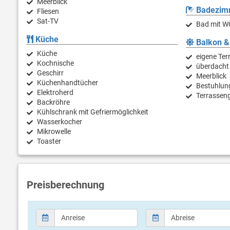
Meerblick
Badezim
Fliesen
Sat-TV
Bad mit W
Küche
Balkon &
Küche
eigene Ter
Kochnische
überdacht
Geschirr
Meerblick
Küchenhandtücher
Bestuhlun
Elektroherd
Terrassen
Backröhre
Kühlschrank mit Gefriermöglichkeit
Wasserkocher
Mikrowelle
Toaster
Preisberechnung