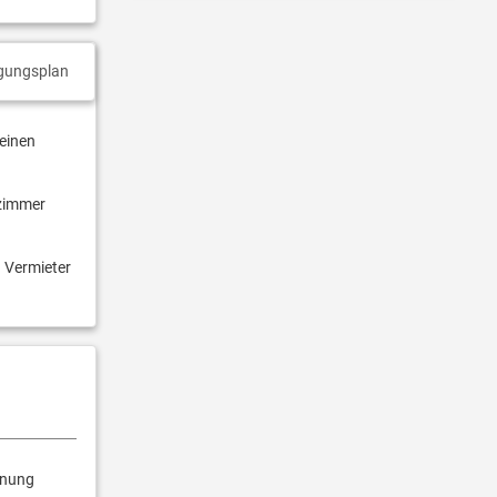
gungsplan
 einen
ezimmer
n Vermieter
rnung