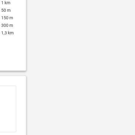
1 km
50 m
150 m
300 m
1,3 km