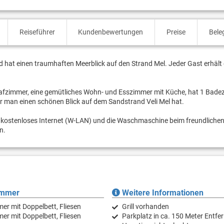
Reiseführer
Kundenbewertungen
Preise
Bele
d hat einen traumhaften Meerblick auf den Strand Mel. Jeder Gast erhält
chlafzimmer, eine gemütliches Wohn- und Esszimmer mit Küche, hat 1 Bad
r man einen schönen Blick auf dem Sandstrand Veli Mel hat.
d), kostenloses Internet (W-LAN) und die Waschmaschine beim freundliche
n.
immer
Weitere Informationen
er mit Doppelbett, Fliesen
Grill vorhanden
er mit Doppelbett, Fliesen
Parkplatz in ca. 150 Meter Entfe