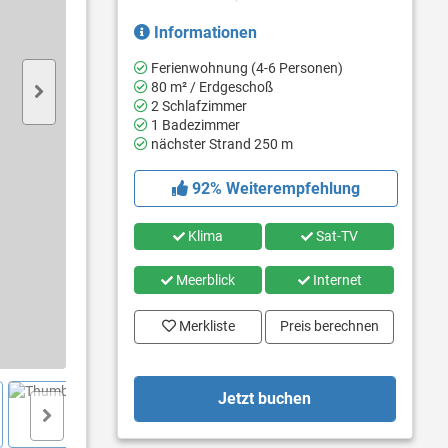
Informationen
Ferienwohnung (4-6 Personen)
80 m² / Erdgeschoß
2 Schlafzimmer
1 Badezimmer
nächster Strand 250 m
92% Weiterempfehlung
Klima
Sat-TV
Meerblick
Internet
Merkliste
Preis berechnen
Jetzt buchen