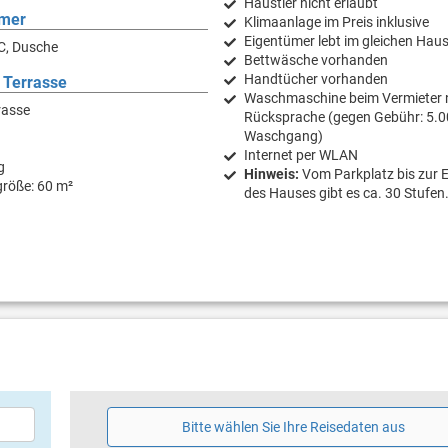
Haustier nicht erlaubt
mer
Klimaanlage im Preis inklusive
Eigentümer lebt im gleichen Hau
C, Dusche
Bettwäsche vorhanden
Handtücher vorhanden
 Terrasse
Waschmaschine beim Vermieter 
rasse
Rücksprache (gegen Gebühr: 5.0
Waschgang)
Internet per WLAN
g
Hinweis:
Vom Parkplatz bis zur 
größe: 60 m²
des Hauses gibt es ca. 30 Stufen
Bitte wählen Sie Ihre Reisedaten aus