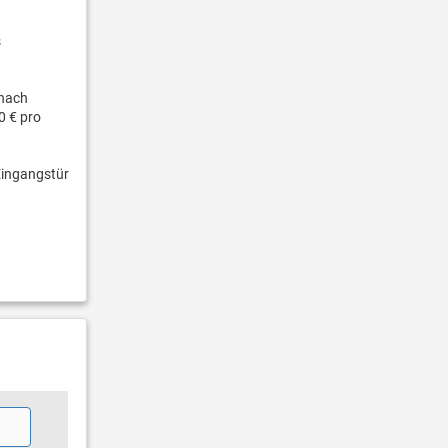
s
nach
0 € pro
Eingangstür
.