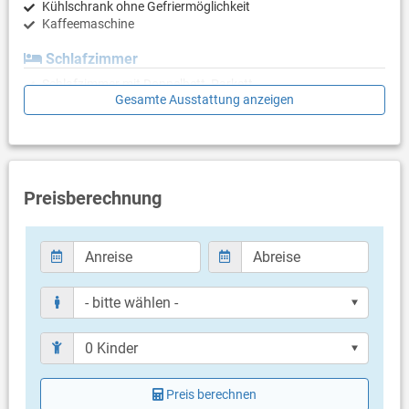
Kühlschrank ohne Gefriermöglichkeit
Kaffeemaschine
Schlafzimmer
Schlafzimmer mit Doppelbett, Parkett
Gesamte Ausstattung anzeigen
Schlafzimmer mit Doppelbett, Parkett
Badezimmer
Bad mit WC, Dusche
Preisberechnung
Balkon & Terrasse
eigener Balkon
teilweise überdacht
Bestuhlung
Weitere Informationen
Grillen nicht erlaubt
Parkplatz beim Haus
Haustier nicht erlaubt
Klimaanlage im Preis inklusive
Eigentümer lebt im gleichen Haus
Preis berechnen
Bettwäsche vorhanden