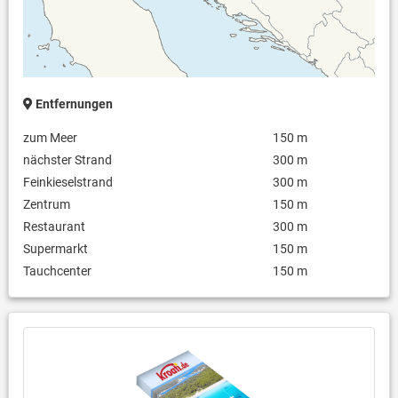
Entfernungen
zum Meer
150 m
nächster Strand
300 m
Feinkieselstrand
300 m
Zentrum
150 m
Restaurant
300 m
Supermarkt
150 m
Tauchcenter
150 m