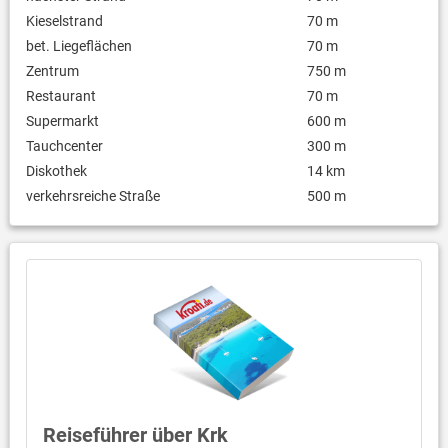
Kieselstrand
70 m
bet. Liegeflächen
70 m
Zentrum
750 m
Restaurant
70 m
Supermarkt
600 m
Tauchcenter
300 m
Diskothek
14 km
verkehrsreiche Straße
500 m
Reiseführer über Krk