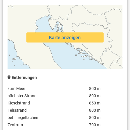
Karte anzeigen
Entfernungen
zum Meer
800 m
nächster Strand
800 m
Kieselstrand
850 m
Felsstrand
800 m
bet. Liegeflächen
800 m
Zentrum
700 m