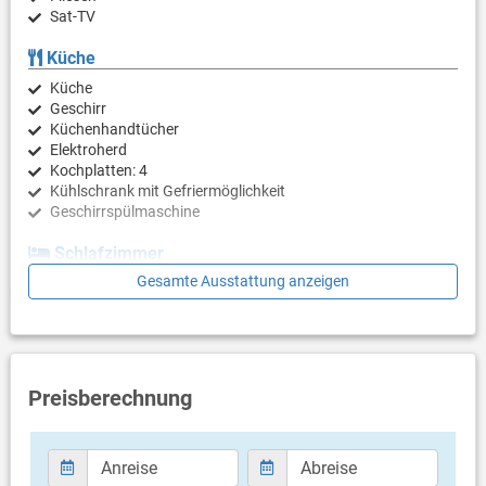
Sat-TV
Küche
Küche
Geschirr
Küchenhandtücher
Elektroherd
Kochplatten: 4
Kühlschrank mit Gefriermöglichkeit
Geschirrspülmaschine
Schlafzimmer
Gesamte Ausstattung anzeigen
Schlafzimmer mit Doppelbett, Laminat
Schlafzimmer mit 2 Einzelbetten, Laminat
Badezimmer
Bad mit WC, Dusche
Preisberechnung
Balkon & Terrasse
eigener Balkon
überdacht