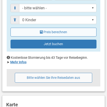
Bestuhlung
Balkongröße: 15 m²
Weitere Informationen
Grill vorhanden
Privater Parkplatz auf dem Grundstück
Swimmingpool
Preis berechnen
Haustier nicht erlaubt
Klimaanlage (gegen Gebühr: 7.00 € pro Tag)
Eigentümer lebt im gleichen Haus
Jetzt buchen
Bettwäsche vorhanden
Handtücher vorhanden
Internet per WLAN
Kostenlose Stornierung bis 43 Tage vor Reisebeginn.
➤
Mehr Infos
Bitte wählen Sie Ihre Reisedaten aus
Karte