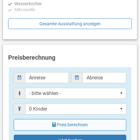
Wasserkocher
Mikrowelle
Schlafzimmer
Gesamte Ausstattung anzeigen
Schlafzimmer mit Doppelbett, Laminat
Badezimmer
Bad mit WC, Dusche
Preisberechnung
Balkon & Terrasse
eigene Terrasse
Terrasse wird als Durchgang genutzt
überdacht
Bestuhlung
Terrassengröße: 10 m²
Weitere Informationen
Garten zur Benutzung
Grill vorhanden
Preis berechnen
Privater Parkplatz auf dem Grundstück
Swimmingpool (30 m²)
Haustier erlaubt (gegen Gebühr: 10.00 € pro Tag / pro