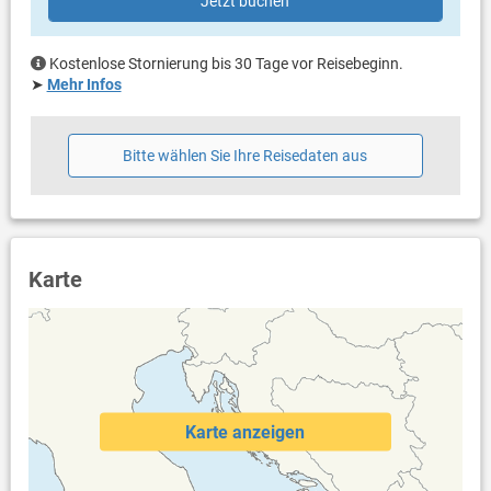
Jetzt buchen
Haustier)
Klimaanlage im Preis inklusive
Eigentümer lebt im gleichen Haus
Kostenlose Stornierung bis 30 Tage vor Reisebeginn.
für Allergiker geeignet
➤
Mehr Infos
Bettwäsche vorhanden
Handtücher vorhanden
Fön
Bitte wählen Sie Ihre Reisedaten aus
Internet per WLAN
Safe
Karte
Karte anzeigen