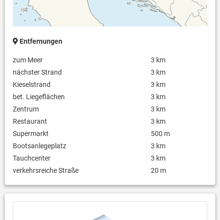
Entfernungen
zum Meer
3 km
nächster Strand
3 km
Kieselstrand
3 km
bet. Liegeflächen
3 km
Zentrum
3 km
Restaurant
3 km
Supermarkt
500 m
Bootsanlegeplatz
3 km
Tauchcenter
3 km
verkehrsreiche Straße
20 m