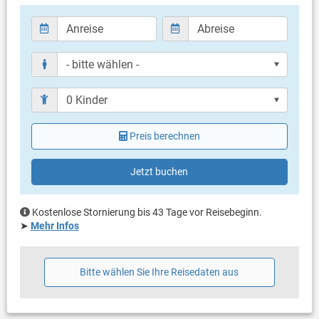
eigene Terrasse
Bestuhlung
Terrassengröße: 5 m²
Weitere Informationen
Grill vorhanden
Privater Parkplatz auf dem Grundstück
Haustier nicht erlaubt
Klimaanlage im Preis inklusive
Preis berechnen
Eigentümer lebt im gleichen Haus
Bettwäsche vorhanden
Handtücher vorhanden
Jetzt buchen
Internet per WLAN
Kostenlose Stornierung bis 43 Tage vor Reisebeginn.
➤
Mehr Infos
Bitte wählen Sie Ihre Reisedaten aus