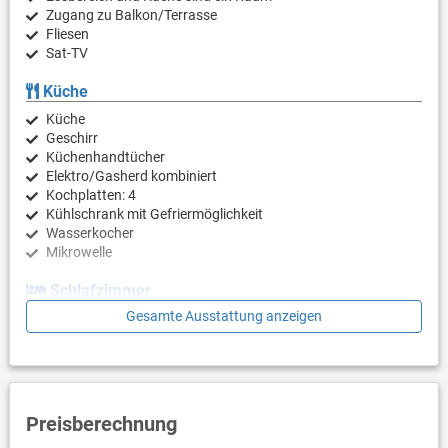
Zugang zu Balkon/Terrasse
Fliesen
Sat-TV
Küche
Küche
Geschirr
Küchenhandtücher
Elektro/Gasherd kombiniert
Kochplatten: 4
Kühlschrank mit Gefriermöglichkeit
Wasserkocher
Mikrowelle
Schlafzimmer
Gesamte Ausstattung anzeigen
Schlafzimmer mit Doppelbett, Laminat
Schlafzimmer mit 2 Einzelbetten, Parkett
Badezimmer
Bad mit WC, Dusche
Preisberechnung
Balkon & Terrasse