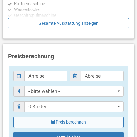
Kaffeemaschine
Wasserkocher
Geschirrspülmaschine
Gesamte Ausstattung anzeigen
Schlafzimmer
Schlafzimmer mit Doppelbett, Laminat
Schlafzimmer mit Doppelbett, Laminat
Badezimmer
Preisberechnung
Bad mit WC, Dusche
Bad mit WC, Dusche
Balkon & Terrasse
eigener Balkon
teilweise überdacht
Meerblick
Bestuhlung
Balkongröße: 10 m²
Preis berechnen
Weitere Informationen
Garten zur Benutzung
Grillen nicht erlaubt