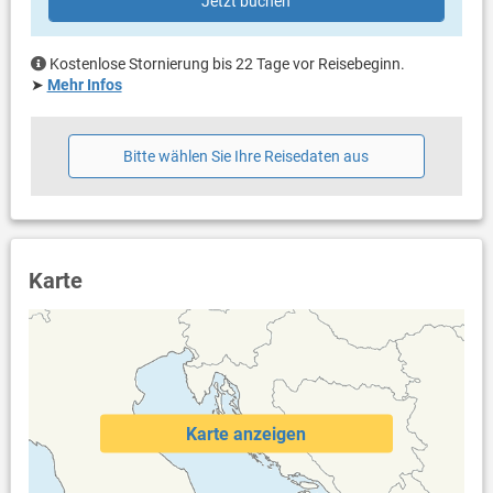
Jetzt buchen
Privater Parkplatz auf dem Grundstück
Haustier nicht erlaubt
Klimaanlage im Preis inklusive
Kostenlose Stornierung bis 22 Tage vor Reisebeginn.
Eigentümer lebt im gleichen Haus
➤
Mehr Infos
Bettwäsche vorhanden
Handtücher vorhanden
Internet per WLAN
Bitte wählen Sie Ihre Reisedaten aus
Karte
Karte anzeigen