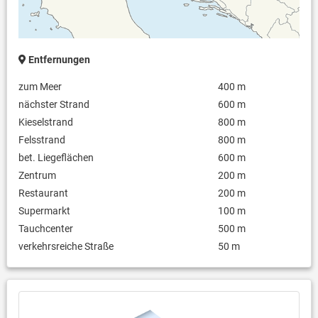
Entfernungen
zum Meer
400 m
nächster Strand
600 m
Kieselstrand
800 m
Felsstrand
800 m
bet. Liegeflächen
600 m
Zentrum
200 m
Restaurant
200 m
Supermarkt
100 m
Tauchcenter
500 m
verkehrsreiche Straße
50 m